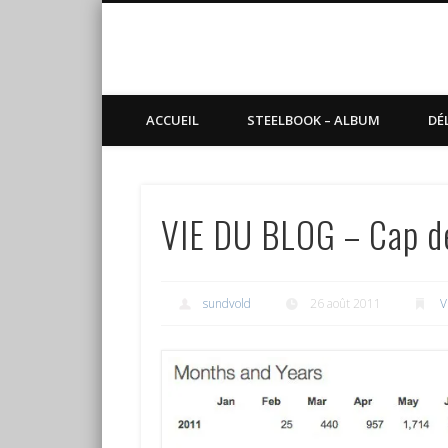
Blog de Sundvold
steelbook, blu-ray, manga
ACCUEIL
STEELBOOK – ALBUM
DÉ
VIE DU BLOG – Cap d
sundvold
26 août 2011
V