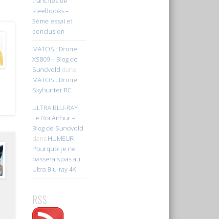
tranches de
steelbooks –
3ème essai et
conclusion
MATOS : Drone
XS809 – Blog de
Sundvold
dans
MATOS : Drone
Skyhunter RC
ULTRA BLU-RAY :
Le Roi Arthur –
Blog de Sundvold
dans
HUMEUR :
Pourquoi je ne
passerais pas au
Ultra Blu-ray 4K
RSS