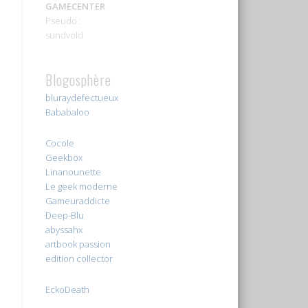
GAMECENTER
Pseudo :
sundvold
Blogosphère
bluraydefectueux
Bababaloo
Cocole
Geekbox
Linanounette
Le geek moderne
Gameuraddicte
Deep-Blu
abyssahx
artbook passion
edition collector
EckoDeath