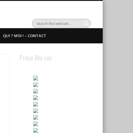
QUI ? MOI ! – CONTACT
Préco Blu-ray