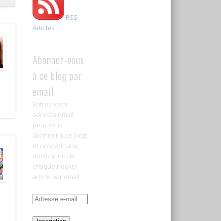
RSS -
Articles
Abonnez-vous
à ce blog par
email.
Entrez votre
adresse email
pour vous
abonner à ce blog
et recevoir une
notification de
chaque nouvel
article par email.
Adresse
e-
mail