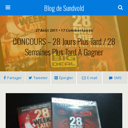
Blog de Sundvold
27 Août 2011 • 17 Commentaires
CONCOURS – 28 Jours Plus Tard / 28
Semaines Plus Tard À Gagner
Partager
Tweeter
Épingler
E-mail
SMS