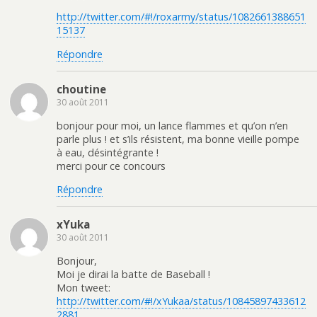
http://twitter.com/#!/roxarmy/status/1082661388651
15137
Répondre
choutine
30 août 2011
bonjour pour moi, un lance flammes et qu’on n’en
parle plus ! et s’ils résistent, ma bonne vieille pompe
à eau, désintégrante !
merci pour ce concours
Répondre
xYuka
30 août 2011
Bonjour,
Moi je dirai la batte de Baseball !
Mon tweet:
http://twitter.com/#!/xYukaa/status/10845897433612
2881