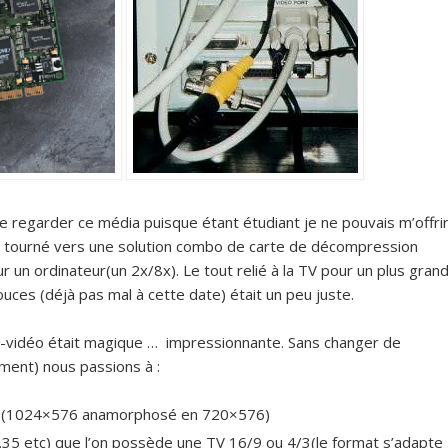
e regarder ce média puisque étant étudiant je ne pouvais m’offri
nc tourné vers une solution combo de carte de décompression
 un ordinateur(un 2x/8x). Le tout relié à la TV pour un plus gran
uces (déjà pas mal à cette date) était un peu juste.
-vidéo était magique … impressionnante. Sans changer de
ement) nous passions à :
ure (1024×576 anamorphosé en 720×576)
2.35 etc) que l’on possède une TV 16/9 ou 4/3(le format s’adapte