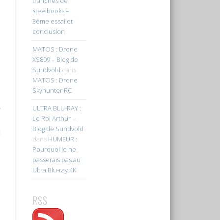
tranches de
steelbooks –
3ème essai et
conclusion
MATOS : Drone
XS809 – Blog de
Sundvold
dans
MATOS : Drone
Skyhunter RC
ULTRA BLU-RAY :
r
Le Roi Arthur –
Blog de Sundvold
d
dans
HUMEUR :
Pourquoi je ne
passerais pas au
Ultra Blu-ray 4K
RSS