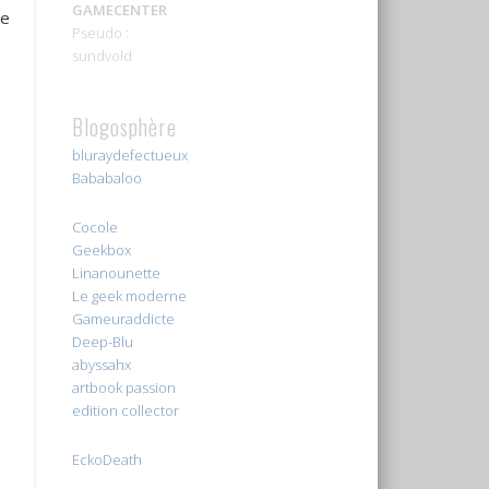
GAMECENTER
ge
Pseudo :
sundvold
Blogosphère
bluraydefectueux
Bababaloo
Cocole
Geekbox
Linanounette
Le geek moderne
Gameuraddicte
Deep-Blu
abyssahx
artbook passion
edition collector
EckoDeath