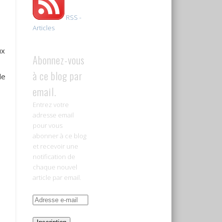
RSS -
Articles
ux
Abonnez-vous
à ce blog par
de
email.
Entrez votre
adresse email
pour vous
abonner à ce blog
et recevoir une
notification de
chaque nouvel
article par email.
Adresse
e-
mail