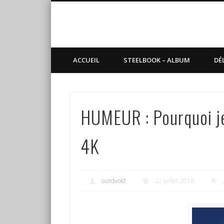
Blog de Sundvold
steelbook, blu-ray, manga
ACCUEIL
STEELBOOK – ALBUM
DÉ
HUMEUR : Pourquoi je
4K
sundvold
22 juillet 2016