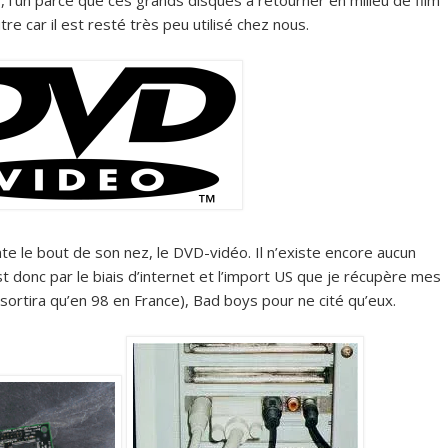
 l’un parce que ces grands disques à retourner en milieu de film
tre car il est resté très peu utilisé chez nous.
te le bout de son nez, le DVD-vidéo. Il n’existe encore aucun
st donc par le biais d’internet et l’import US que je récupère mes
sortira qu’en 98 en France), Bad boys pour ne cité qu’eux.