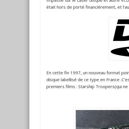
Impasse sur le Laser disque et autre VCD,
était hors de porté financièrement, et l’au
En cette fin 1997, un nouveau format poin
disque labellisé de ce type en France .C’e
premiers films : Starship Troopers(qui ne 