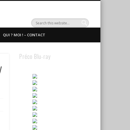
QUI ? MOI ! – CONTACT
Préco Blu-ray
y