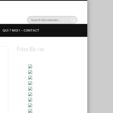
QUI ? MOI ! – CONTACT
Préco Blu-ray