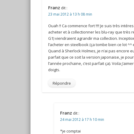
Franz
dit :
23 mai 2012 à 13 h 08 min
Ouah !! Ca commence fort !!!! Je suis très intér
acheter et à collectionner les blu-ray que très
G1) viendraient agrandir ma collection. Incepti
l’acheter en steelbook (ça tombe bien ce lot ^^ et
Quand à Sherlock Holmes, je n’ai pas encore eu 
parfait que ce soit la version japonaise, je pour
l’année prochaine, c’est parfait ça). Voila j’aime
doigts.
Répondre
Franz
dit :
24 mai 2012 à 17 h 10 min
*je comptai