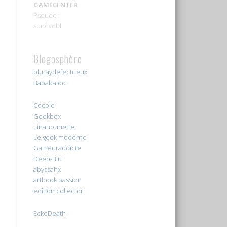
GAMECENTER
Pseudo :
sundvold
Blogosphère
bluraydefectueux
Bababaloo
Cocole
Geekbox
Linanounette
Le geek moderne
Gameuraddicte
Deep-Blu
abyssahx
artbook passion
edition collector
EckoDeath