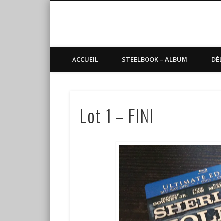
Blog de Sundvold
steelbook, blu-ray, manga
ACCUEIL
STEELBOOK – ALBUM
DÉ
Lot 1 – FINI