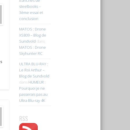
tranches de
steelbooks –
3ème essai et
conclusion
MATOS : Drone
XS809 – Blog de
Sundvold
dans
MATOS : Drone
Skyhunter RC
es
ULTRA BLU-RAY :
Le Roi Arthur –
Blog de Sundvold
dans
HUMEUR :
Pourquoi je ne
passerais pas au
Ultra Blu-ray 4K
RSS