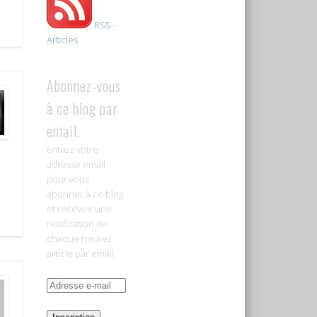
RSS -
Articles
Abonnez-vous
à ce blog par
email.
Entrez votre
adresse email
pour vous
abonner à ce blog
et recevoir une
notification de
chaque nouvel
article par email.
Adresse
e-
mail