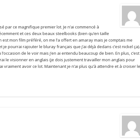
essé par ce magnifique premier lot. Je n’ai commencé à
 récemment et ces deux beaux steelbooks (bien qu’en taille
on est mon film préféré, on me l’a offert en amaray mais je comptais me
 je pourrai rajouter le bluray français que j’ai déjà dedans c’est nickel ça).
l’occasion de le voir mais j’en ai entendu beaucoup de bien. En plus, c’est
rai le visionner en anglais (je dois justement travailler mon anglais pour
rai vraiment avoir ce lot. Maintenant je n’ai plus qu’à attendre et à croiser l