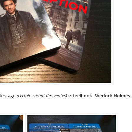
délestage
(certain seront des ventes)
:
steelbook Sherlock Holmes