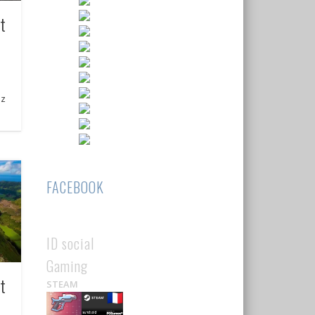
t
ez
FACEBOOK
ID social
Gaming
t
STEAM