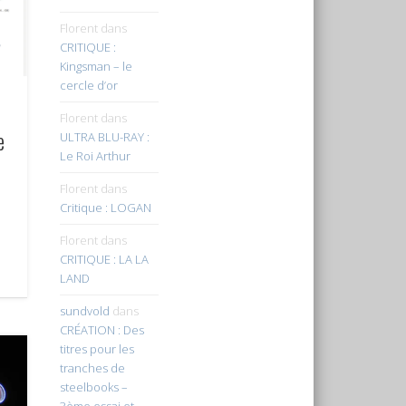
Florent
dans
CRITIQUE :
Kingsman – le
cercle d’or
Florent
dans
e
ULTRA BLU-RAY :
Le Roi Arthur
Florent
dans
Critique : LOGAN
Florent
dans
CRITIQUE : LA LA
LAND
sundvold
dans
CRÉATION : Des
titres pour les
tranches de
steelbooks –
3ème essai et