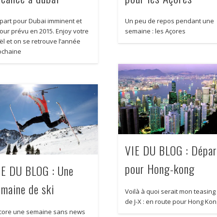
part pour Dubai imminent et
Un peu de repos pendant une
tour prévu en 2015. Enjoy votre
semaine : les Açores
ël et on se retrouve l’année
ochaine
VIE DU BLOG : Dépar
pour Hong-kong
IE DU BLOG : Une
emaine de ski
Voilà à quoi serait mon teasing
de J-X : en route pour Hong Ko
core une semaine sans news