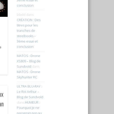
conclusion
bladd
dans
CRÉATION : Des
titres pour les
tranches de
steelbooks –
3ème essai et
conclusion
e
MATOS : Drone
XS809 – Blog de
Sundvold
dans
MATOS : Drone
Skyhunter RC
ULTRA BLU-RAY :
Le Roi Arthur –
ux
Blog de Sundvold
an
dans
HUMEUR :
Pourquoi je ne
passerais pas au