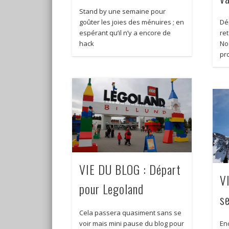
Stand by une semaine pour
goûter les joies des ménuires ; en
Dé
espérant qu’il n’y a encore de
re
hack
No
pr
VIE DU BLOG : Départ
V
pour Legoland
s
Cela passera quasiment sans se
voir mais mini pause du blog pour
En