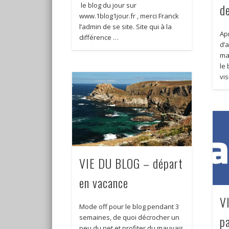
d
le blog du jour sur
www.1blog1jour.fr , merci Franck
l’admin de se site. Site qui à la
Ap
différence …
d’
mal
le
vis
VIE DU BLOG – départ
en vacance
V
Mode off pour le blog pendant 3
p
semaines, de quoi décrocher un
peu du net et profiter du mauvais