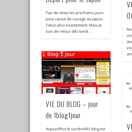
V
0
Pas de news les prochains jours
pour cause de voyage au Japon,
Tokyo plus exactement. Mais je
Nou
suis de retour dés lundi …
co
an
vis
ar
VIE DU BLOG – jour
de 1blog1jour
V
Aujourd’hui le sundvold’s blog est