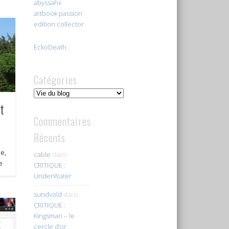
abyssahx
artbook passion
edition collector
EckoDeath
Catégories
Catégories
t
Commentaires
Récents
e,
cable
dans
e
CRITIQUE :
UnderWater
sundvold
dans
CRITIQUE :
Kingsman – le
cercle d’or