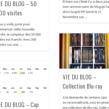
IE DU BLOG – 50
Et bien oui c’était il y a deux jou
mon anniversaire de blog (je l’a
00 visites
donc loupé) !!!!!! lancé le 21
Novembre sur …
s y voilà, juste pour
mmencer cette nouvelle
née, le compteur des 50 000
ites est franchi. Avec 300
ticles sur une …
VIE DU BLOG –
Collection Blu-ray
A la demande de certains (qui
IE DU BLOG – Cap
se reconnaîtront), voici en phot
ma collection de Blu-ray. Celle c