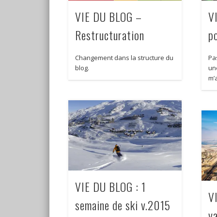
VIE DU BLOG –
V
Restructuration
po
Changement dans la structure du
Pa
blog.
un
m’
VIE DU BLOG : 1
V
semaine de ski v.2015
v