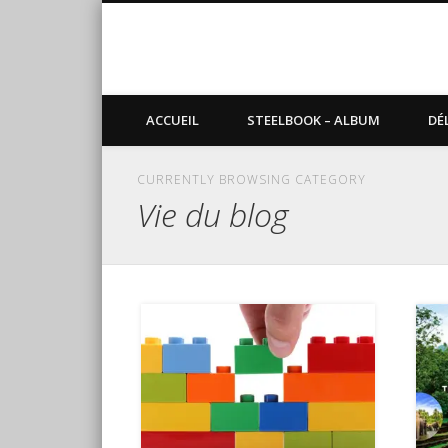
Blog de Sundvold
steelbook, blu-ray, manga
ACCUEIL
STEELBOOK – ALBUM
DÉ
CURRENTLY BROWSING CATEGORY
Vie du blog