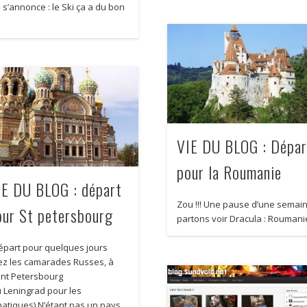
 s’annonce : le Ski ça a du bon
VIE DU BLOG : Dépar
pour la Roumanie
IE DU BLOG : départ
Zou !!! Une pause d’une semain
our St petersbourg
partons voir Dracula : Roumani
part pour quelques jours
ez les camarades Russes, à
int Petersbourg
u Leningrad pour les
natiques) N’étant pas un pays