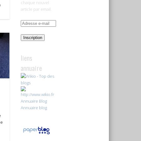
chaque nouvel
n
article par email.
Adresse
e-
mail
Inscription
liens
annuaire
Annuaire Blog
Annuaire blog
e
de