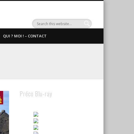
QUI ? MOI ! – CONTACT
Préco Blu-ray