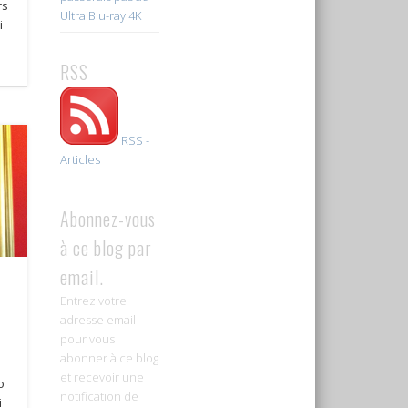
rs
Ultra Blu-ray 4K
i
RSS
RSS -
Articles
Abonnez-vous
à ce blog par
email.
Entrez votre
adresse email
pour vous
abonner à ce blog
et recevoir une
o
notification de
i