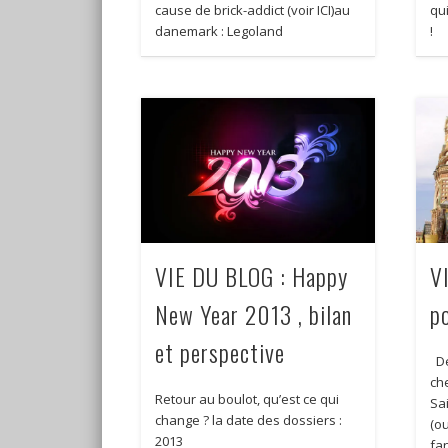
cause de brick-addict (voir ICI)au
qui
danemark : Legoland
!
VIE DU BLOG : Happy
V
New Year 2013 , bilan
p
et perspective
Dé
ch
Retour au boulot, qu’est ce qui
Sa
change ? la date des dossiers :
(o
2013
fa