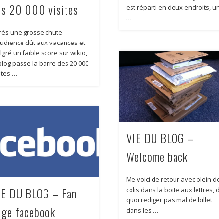
es 20 000 visites
est réparti en deux endroits, u
…
rès une grosse chute
audience dût aux vacances et
gré un faible score sur wikio,
 blog passe la barre des 20 000
ites …
VIE DU BLOG –
Welcome back
Me voici de retour avec plein d
IE DU BLOG – Fan
colis dans la boite aux lettres, 
quoi rediger pas mal de billet
age facebook
dans les …