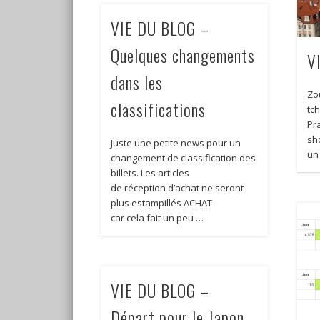
VIE DU BLOG –
Quelques changements
V
dans les
Zo
classifications
tc
Pr
sh
Juste une petite news pour un
un
changement de classification des
billets. Les articles
de réception d’achat ne seront
plus estampillés ACHAT
car cela fait un peu …
VIE DU BLOG –
Départ pour le Japon