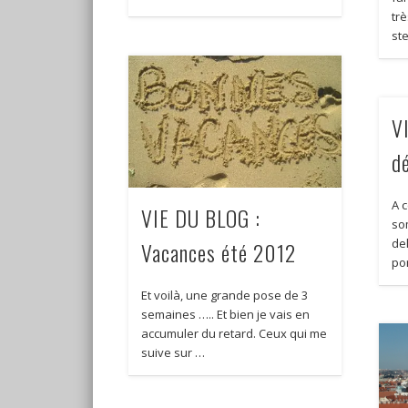
trè
st
V
d
A c
VIE DU BLOG :
so
de
Vacances été 2012
po
Et voilà, une grande pose de 3
semaines ….. Et bien je vais en
accumuler du retard. Ceux qui me
suive sur …