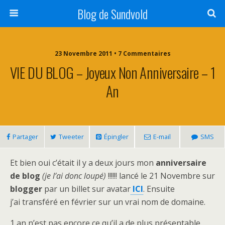
Blog de Sundvold
23 Novembre 2011 • 7 Commentaires
VIE DU BLOG – Joyeux Non Anniversaire – 1
An
Partager
Tweeter
Épingler
E-mail
SMS
Et bien oui c’était il y a deux jours mon
anniversaire
de blog
(je l’ai donc loupé)
!!!!!! lancé le 21 Novembre sur
blogger
par un billet sur avatar
ICI
. Ensuite
j’ai transféré en février sur un vrai nom de domaine.
1 an n’est pas encore ce qu’il a de plus présentable