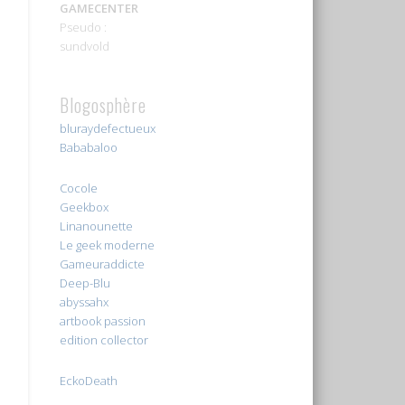
GAMECENTER
Pseudo :
sundvold
Blogosphère
bluraydefectueux
Bababaloo
Cocole
Geekbox
Linanounette
Le geek moderne
Gameuraddicte
Deep-Blu
abyssahx
artbook passion
edition collector
EckoDeath