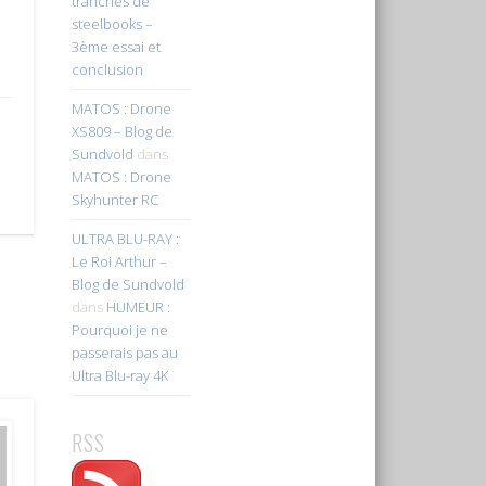
tranches de
steelbooks –
3ème essai et
conclusion
MATOS : Drone
XS809 – Blog de
Sundvold
dans
MATOS : Drone
Skyhunter RC
ULTRA BLU-RAY :
Le Roi Arthur –
Blog de Sundvold
dans
HUMEUR :
Pourquoi je ne
passerais pas au
Ultra Blu-ray 4K
RSS