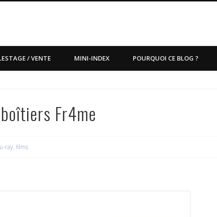
LESTAGE / VENTE
MINI-INDEX
POURQUOI CE BLOG ?
 boîtiers Fr4me
u-ray
,
films