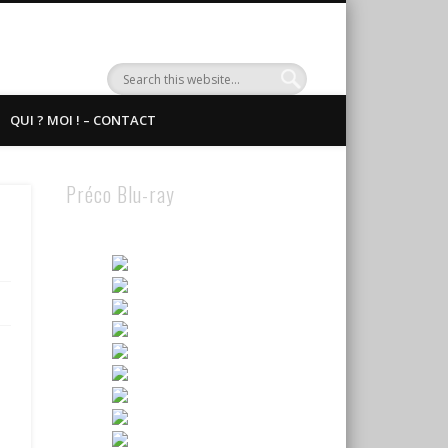
QUI ? MOI ! – CONTACT
Préco Blu-ray