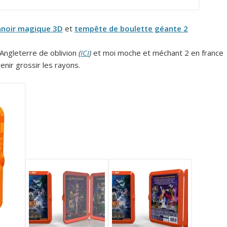
anoir magique 3D
et
tempête de boulette géante 2
Angleterre de oblivion
(
ICI
)
et moi moche et méchant 2 en france
nir grossir les rayons.