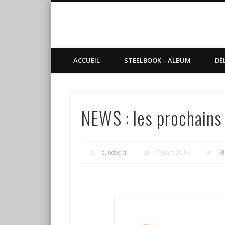
Blog de Sundvold
steelbook, blu-ray, manga
ACCUEIL
STEELBOOK – ALBUM
DÉ
NEWS : les prochains
sundvold
7 mars 2014
Bl