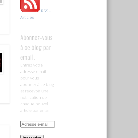
RSS -
Articles
Abonnez-vous
à ce blog par
email.
Entrez votre
adresse email
pour vous
abonner à ce blog
et recevoir une
notification de
chaque nouvel
article par email.
Adresse
e-
mail