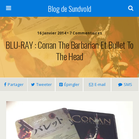
Blog de Sundvold
16 Janvier 2014 • 7 Commentaires
BLU-RAY : Conan The Barbarian Et Bullet To
The Head
Partager
Tweeter
Épingler
E-mail
SMS