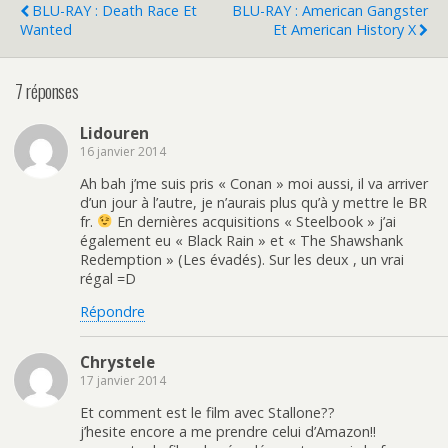
BLU-RAY : Death Race Et
BLU-RAY : American Gangster
Wanted
Et American History X
7 réponses
Lidouren
16 janvier 2014
Ah bah j’me suis pris « Conan » moi aussi, il va arriver
d’un jour à l’autre, je n’aurais plus qu’à y mettre le BR
fr.
En dernières acquisitions « Steelbook » j’ai
également eu « Black Rain » et « The Shawshank
Redemption » (Les évadés). Sur les deux , un vrai
régal =D
Répondre
Chrystele
17 janvier 2014
Et comment est le film avec Stallone??
j’hesite encore a me prendre celui d’Amazon!!