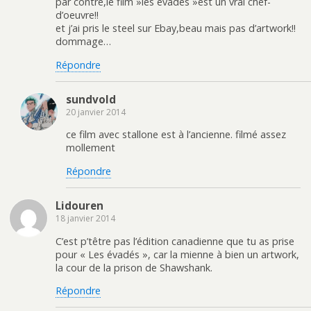
par contre,le film »les évadés »est un vrai chef-
d’oeuvre!!
et j’ai pris le steel sur Ebay,beau mais pas d’artwork!!
dommage…
Répondre
sundvold
20 janvier 2014
ce film avec stallone est à l’ancienne. filmé assez
mollement
Répondre
Lidouren
18 janvier 2014
C’est p’têtre pas l’édition canadienne que tu as prise
pour « Les évadés », car la mienne à bien un artwork,
la cour de la prison de Shawshank.
Répondre