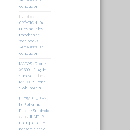
conclusion
bladd
dans
CRÉATION : Des
titres pour les
tranches de
steelbooks –
3ème essai et
conclusion
MATOS : Drone
XS809 – Blog de
Sundvold
dans
MATOS : Drone
Skyhunter RC
ULTRA BLU-RAY :
Le Roi Arthur –
Blog de Sundvold
dans
HUMEUR :
Pourquoi je ne
passerais pas au