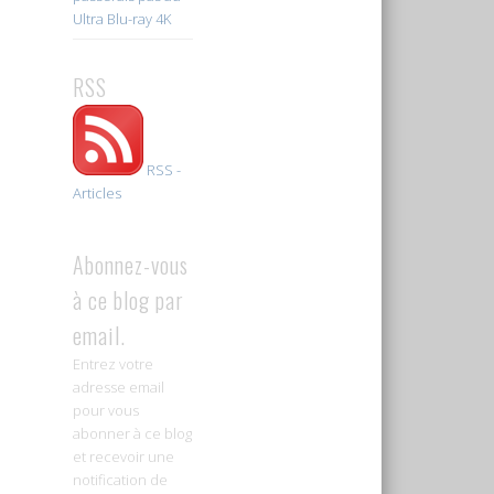
Ultra Blu-ray 4K
RSS
RSS -
Articles
Abonnez-vous
à ce blog par
email.
Entrez votre
adresse email
pour vous
abonner à ce blog
et recevoir une
notification de