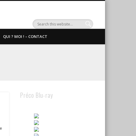
QUI ? MOI ! – CONTACT
Préco Blu-ray
te