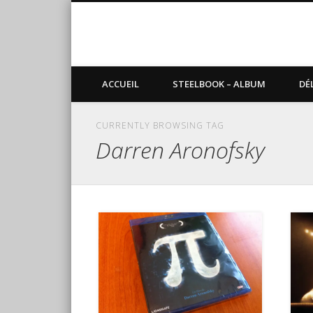
Blog de Sundvold
steelbook, blu-ray, manga
ACCUEIL
STEELBOOK – ALBUM
DÉ
CURRENTLY BROWSING TAG
Darren Aronofsky