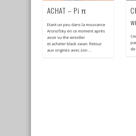
ACHAT – Pi π
C
w
Etant un peu dans la mouvance
Aronofsky en ce moment après
Cer
avoir vu the wrestler
par
et acheter black swan. Retour
de
aux origines avec son …