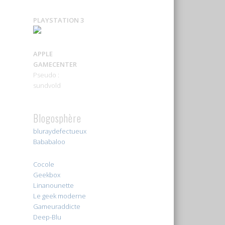
PLAYSTATION 3
APPLE
GAMECENTER
Pseudo :
sundvold
Blogosphère
bluraydefectueux
Bababaloo
Cocole
Geekbox
Linanounette
Le geek moderne
Gameuraddicte
Deep-Blu