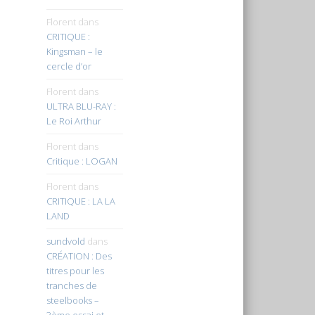
Florent
dans
CRITIQUE :
Kingsman – le
cercle d’or
Florent
dans
ULTRA BLU-RAY :
Le Roi Arthur
Florent
dans
Critique : LOGAN
Florent
dans
CRITIQUE : LA LA
LAND
sundvold
dans
CRÉATION : Des
titres pour les
tranches de
steelbooks –
3ème essai et