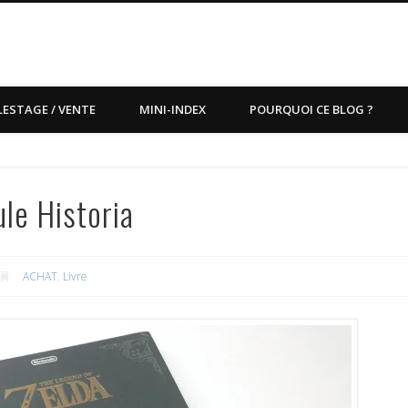
LESTAGE / VENTE
MINI-INDEX
POURQUOI CE BLOG ?
le Historia
ACHAT
,
Livre