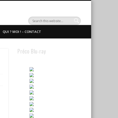
QUI ? MOI ! – CONTACT
Préco Blu-ray