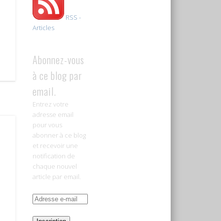
RSS -
Articles
Abonnez-vous
à ce blog par
email.
Entrez votre
adresse email
pour vous
abonner à ce blog
et recevoir une
notification de
chaque nouvel
article par email.
Adresse
e-
mail