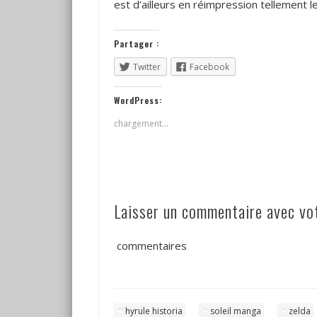
est d’ailleurs en réimpression tellement l
Partager :
Twitter
Facebook
WordPress:
chargement…
Laisser un commentaire avec v
commentaires
hyrule historia
soleil manga
zelda