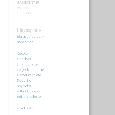
GAMECENTER
Pseudo :
sundvold
Blogosphère
bluraydefectueux
Bababaloo
Cocole
Geekbox
Linanounette
Le geek moderne
Gameuraddicte
Deep-Blu
abyssahx
artbook passion
edition collector
EckoDeath