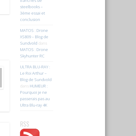
tranches de
steelbooks –
3ème essai et
conclusion
MATOS : Drone
XS809 – Blog de
Sundvold
dans
MATOS : Drone
Skyhunter RC
ULTRA BLU-RAY :
Le Roi Arthur –
Blog de Sundvold
dans
HUMEUR :
Pourquoi je ne
passerais pas au
Ultra Blu-ray 4K
RSS