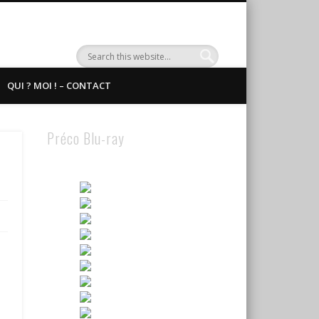
QUI ? MOI ! – CONTACT
Préco Blu-ray