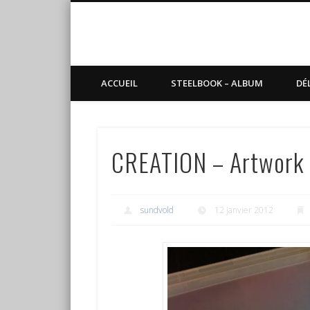
Blog de Sundvold
steelbook, blu-ray, manga
ACCUEIL
STEELBOOK – ALBUM
DÉ
CREATION – Artwork 
sundvold
12 janvier 2012