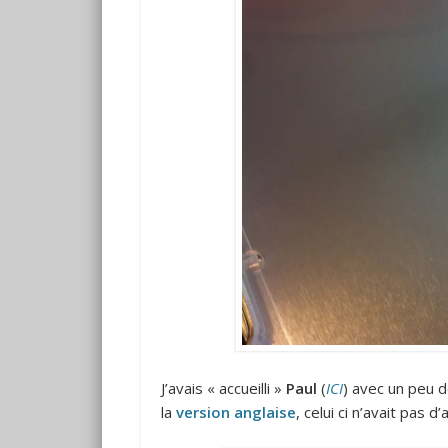
J’avais « accueilli »
Paul
(
ICI
) avec un peu d
la
version anglaise
, celui ci n’avait pas d