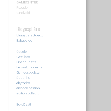
GAMECENTER
Pseudo :
sundvold
Blogosphère
bluraydefectueux
Bababaloo
Cocole
Geekbox
Linanounette
Le geek moderne
Gameuraddicte
Deep-Blu
abyssahx
artbook passion
edition collector
EckoDeath