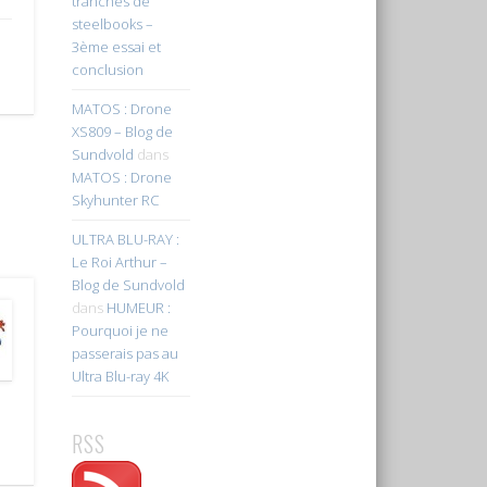
tranches de
steelbooks –
3ème essai et
conclusion
MATOS : Drone
XS809 – Blog de
Sundvold
dans
MATOS : Drone
Skyhunter RC
ULTRA BLU-RAY :
Le Roi Arthur –
Blog de Sundvold
dans
HUMEUR :
Pourquoi je ne
passerais pas au
Ultra Blu-ray 4K
RSS