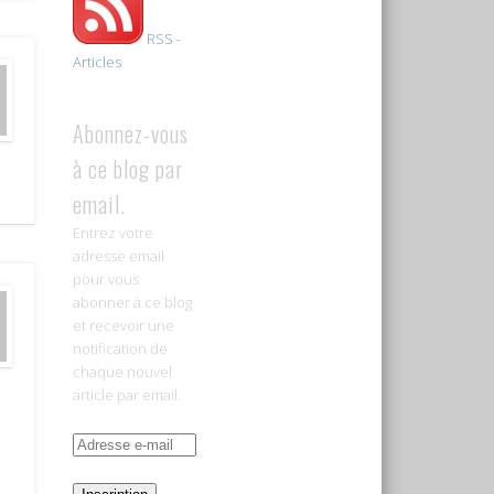
RSS -
Articles
Abonnez-vous
à ce blog par
email.
Entrez votre
adresse email
pour vous
abonner à ce blog
et recevoir une
notification de
chaque nouvel
article par email.
Adresse
e-
mail