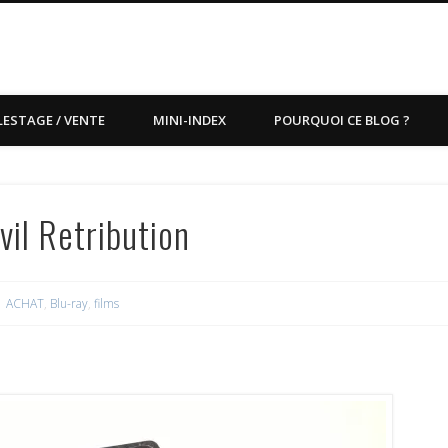
LESTAGE / VENTE
MINI-INDEX
POURQUOI CE BLOG ?
il Retribution
ACHAT
,
Blu-ray
,
films