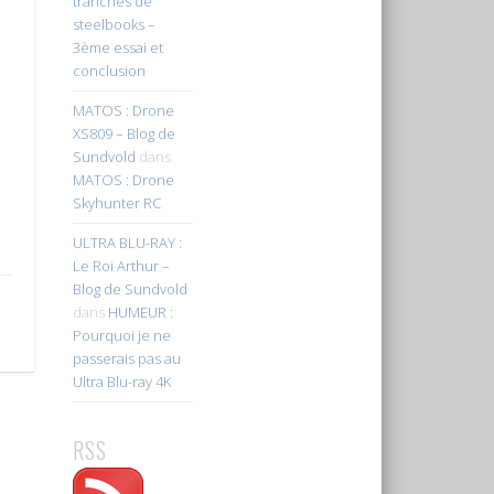
tranches de
steelbooks –
3ème essai et
conclusion
MATOS : Drone
XS809 – Blog de
Sundvold
dans
MATOS : Drone
Skyhunter RC
ULTRA BLU-RAY :
Le Roi Arthur –
Blog de Sundvold
dans
HUMEUR :
Pourquoi je ne
passerais pas au
Ultra Blu-ray 4K
RSS