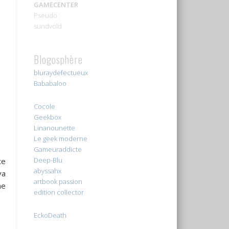
GAMECENTER
Pseudo :
sundvold
Blogosphère
bluraydefectueux
Bababaloo
Cocole
Geekbox
Linanounette
Le geek moderne
Gameuraddicte
Deep-Blu
te
abyssahx
va
artbook passion
ne
edition collector
EckoDeath