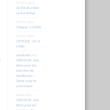
Florent
dans
ULTRA BLU-RAY :
Le Roi Arthur
Florent
dans
Critique : LOGAN
Florent
dans
CRITIQUE : LA LA
LAND
sundvold
dans
CRÉATION : Des
r
titres pour les
tranches de
steelbooks –
3ème essai et
conclusion
bladd
dans
CRÉATION : Des
titres pour les