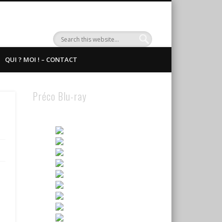
QUI ? MOI ! – CONTACT
Préco Blu-ray