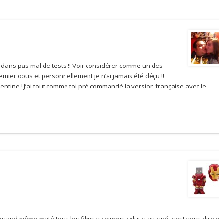
ndu dans pas mal de tests !! Voir considérer comme un des
remier opus et personnellement je n’ai jamais été déçu !!
lentine ! J’ai tout comme toi pré commandé la version française avec le
 quand même maté tous les films y compris celui ci au ciné, c’est vous dire e