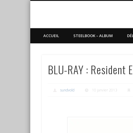
Blog de Sundvold
steelbook, blu-ray, manga
ACCUEIL
STEELBOOK – ALBUM
DÉ
BLU-RAY : Resident Ev
sundvold
10 janvier 2013