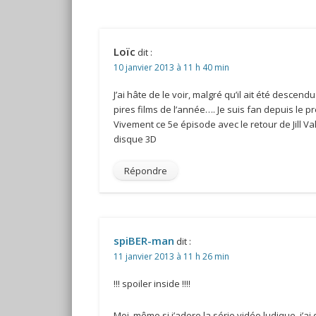
Loïc
dit :
10 janvier 2013 à 11 h 40 min
J’ai hâte de le voir, malgré qu’il ait été desce
pires films de l’année…. Je suis fan depuis le p
Vivement ce 5e épisode avec le retour de Jill Va
disque 3D
Répondre
spiBER-man
dit :
11 janvier 2013 à 11 h 26 min
!!! spoiler inside !!!!
Moi, même si j’adore la série vidéo ludique, j’ai