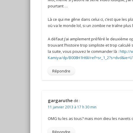
pourtant …
Là ce qui me gêne dans celui ci, c’est que les 
où va le monde lol, si un zombie ne traîne plus
A défaut j’ai amplement préféré le deuxième op
trouvant l’histoire trop simpliste et trop calcul
la suite, vous pouvez le commander là :
http:/
Kamiya/dp/B008H1H6II/ref=sr_1_2?s=dvd&ie=U
Répondre
gargaruthe
dit :
11 janvier 2013 à 17 h 30 min
OMG tu les as tous? mais mon dieu les navets qu
Répondre