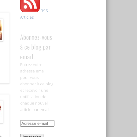
RSS -
Articles
Abonnez-vous
à ce blog par
email.
Entrez votre
adresse email
pour vous
abonner à ce blog
et recevoir une
notification de
chaque nouvel
article par email.
Adresse
e-
mail
t