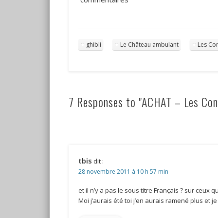
ghibli
Le Château ambulant
Les Co
7 Responses to "ACHAT – Les Cont
tbis
dit :
28 novembre 2011 à 10 h 57 min
et il n’y a pas le sous titre Français ? sur ceux 
Moi j’aurais été toi j’en aurais ramené plus et