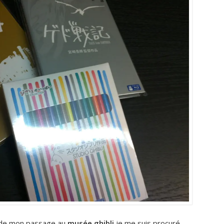
s de mon passage au
musée ghibli
je me suis procuré