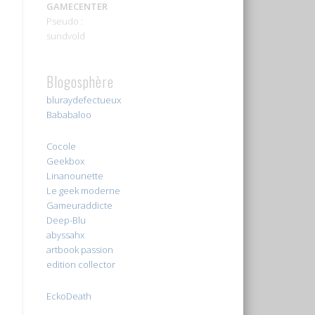
GAMECENTER
Pseudo :
sundvold
Blogosphère
bluraydefectueux
Bababaloo
Cocole
Geekbox
Linanounette
Le geek moderne
Gameuraddicte
Deep-Blu
abyssahx
artbook passion
edition collector
EckoDeath