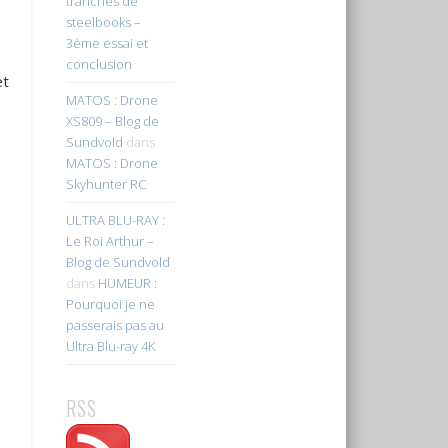
tranches de
steelbooks –
3ème essai et
conclusion
et
MATOS : Drone
XS809 – Blog de
Sundvold
dans
MATOS : Drone
Skyhunter RC
ULTRA BLU-RAY :
Le Roi Arthur –
Blog de Sundvold
dans
HUMEUR :
Pourquoi je ne
passerais pas au
Ultra Blu-ray 4K
RSS