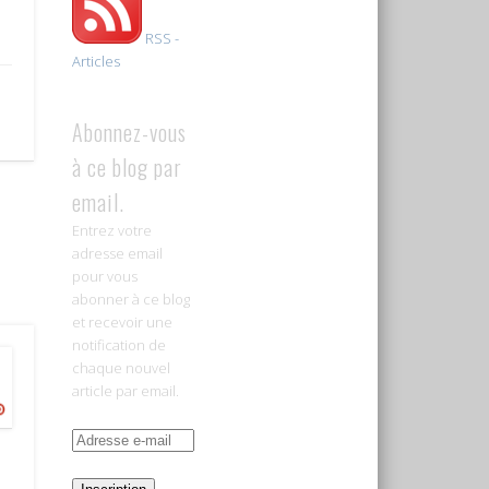
RSS -
Articles
Abonnez-vous
à ce blog par
email.
Entrez votre
adresse email
pour vous
abonner à ce blog
et recevoir une
notification de
chaque nouvel
article par email.
Adresse
e-
mail