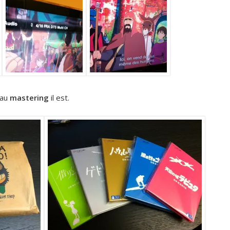
eau
mastering
il est.