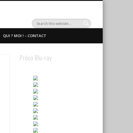
QUI ? MOI ! – CONTACT
Préco Blu-ray