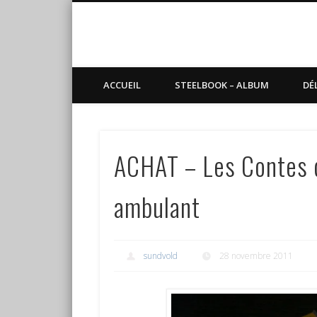
Blog de Sundvold
steelbook, blu-ray, manga
ACCUEIL
STEELBOOK – ALBUM
DÉ
ACHAT – Les Contes 
ambulant
sundvold
28 novembre 2011