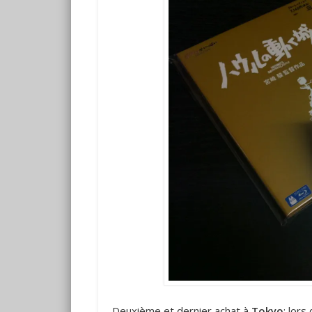
Deuxième et dernier achat à
Tokyo
; lor