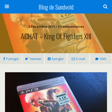
Blog de Sundvold
2 Décembre 2011 • 3 Commentaires
ACHAT – King Of Fighters XIII
Partager
Tweeter
Épingler
E-mail
SMS