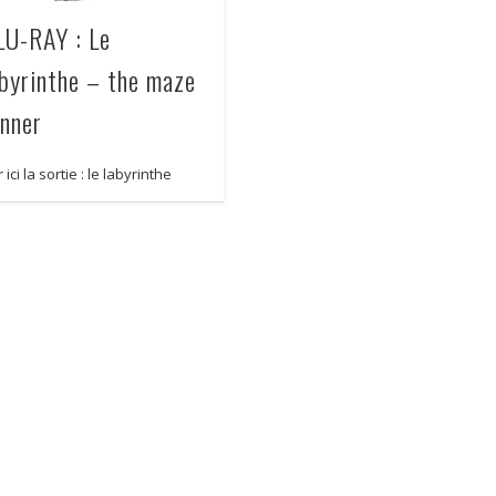
LU-RAY : Le
abyrinthe – the maze
unner
 ici la sortie : le labyrinthe