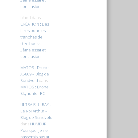
conclusion
bladd
dans
CRÉATION : Des
titres pour les
tranches de
steelbooks –
3ème essai et
conclusion
MATOS : Drone
XS809 – Blog de
Sundvold
dans
MATOS : Drone
Skyhunter RC
ULTRA BLU-RAY :
Le Roi Arthur –
Blog de Sundvold
dans
HUMEUR :
Pourquoi je ne
passerais pas au