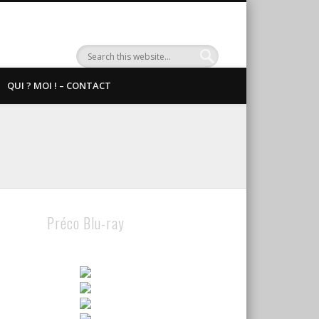
QUI ? MOI ! – CONTACT
Préco Blu-ray