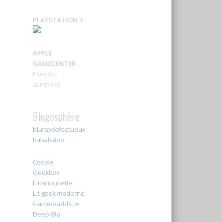
PLAYSTATION 3
APPLE
GAMECENTER
Pseudo :
sundvold
Blogosphère
bluraydefectueux
Bababaloo
Cocole
Geekbox
Linanounette
Le geek moderne
Gameuraddicte
Deep-Blu