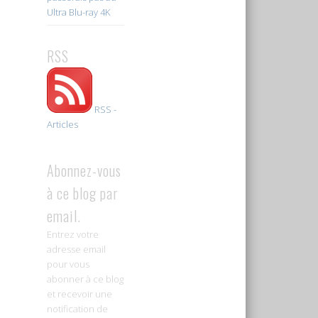
Ultra Blu-ray 4K
RSS
RSS -
Articles
Abonnez-vous
à ce blog par
email.
Entrez votre
adresse email
pour vous
abonner à ce blog
et recevoir une
notification de