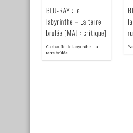
BLU-RAY : le
B
labyrinthe – La terre
l
brulée [MAJ : critique]
r
Ca chauffe : le labyrinthe – la
Par
terre brûlée