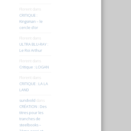
Florent
dans
CRITIQUE :
Kingsman – le
cercle d’or
Florent
dans
ULTRA BLU-RAY :
Le Roi Arthur
Florent
dans
Critique : LOGAN
Florent
dans
CRITIQUE : LA LA
LAND
sundvold
dans
CRÉATION : Des
titres pour les
tranches de
steelbooks –
3ème essai et