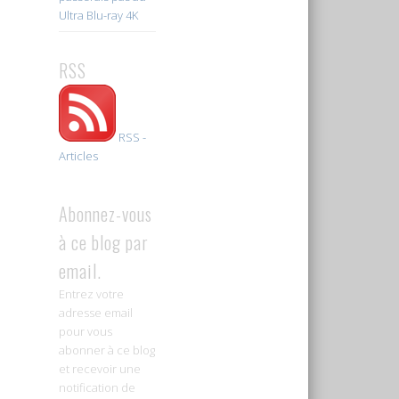
Ultra Blu-ray 4K
RSS
RSS -
Articles
Abonnez-vous
à ce blog par
email.
Entrez votre
adresse email
pour vous
abonner à ce blog
et recevoir une
notification de