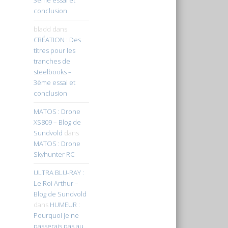
conclusion
bladd
dans
CRÉATION : Des
titres pour les
tranches de
steelbooks –
3ème essai et
conclusion
MATOS : Drone
XS809 – Blog de
Sundvold
dans
MATOS : Drone
Skyhunter RC
ULTRA BLU-RAY :
Le Roi Arthur –
Blog de Sundvold
dans
HUMEUR :
Pourquoi je ne
passerais pas au