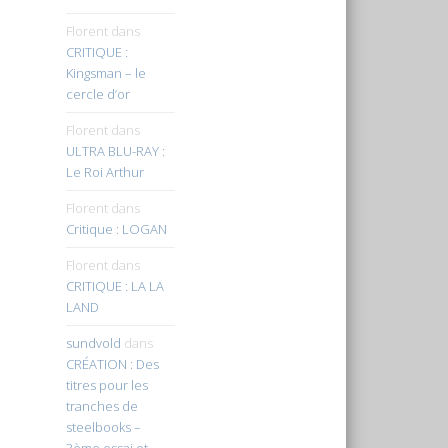
Florent
dans
CRITIQUE :
Kingsman – le
cercle d’or
Florent
dans
ULTRA BLU-RAY :
Le Roi Arthur
Florent
dans
Critique : LOGAN
Florent
dans
CRITIQUE : LA LA
LAND
sundvold
dans
CRÉATION : Des
titres pour les
tranches de
steelbooks –
3ème essai et