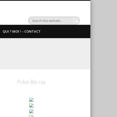
QUI ? MOI ! – CONTACT
Préco Blu-ray