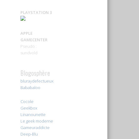
PLAYSTATION 3
APPLE
GAMECENTER
Pseudo :
sundvold
Blogosphère
bluraydefectueux
Bababaloo
Cocole
Geekbox
Linanounette
Le geek moderne
Gameuraddicte
Deep-Blu