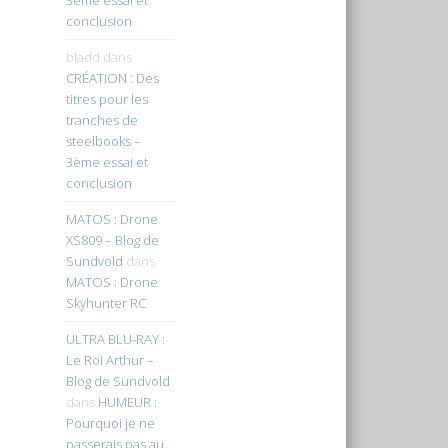
conclusion
bladd
dans
CRÉATION : Des
titres pour les
tranches de
steelbooks –
3ème essai et
conclusion
MATOS : Drone
XS809 – Blog de
Sundvold
dans
MATOS : Drone
Skyhunter RC
ULTRA BLU-RAY :
Le Roi Arthur –
Blog de Sundvold
dans
HUMEUR :
Pourquoi je ne
passerais pas au