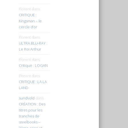
Florent
dans
CRITIQUE :
Kingsman – le
cercle d’or
Florent
dans
ULTRA BLU-RAY :
Le Roi Arthur
Florent
dans
Critique : LOGAN
Florent
dans
CRITIQUE : LA LA
LAND
sundvold
dans
CRÉATION : Des
titres pour les
tranches de
steelbooks –
3ème essai et