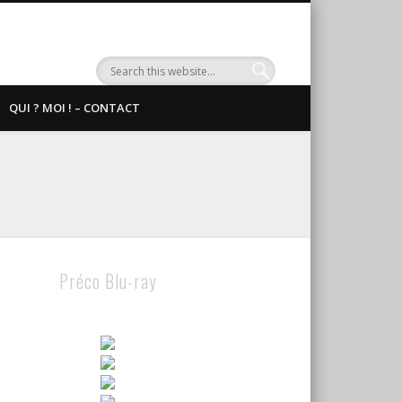
QUI ? MOI ! – CONTACT
Préco Blu-ray