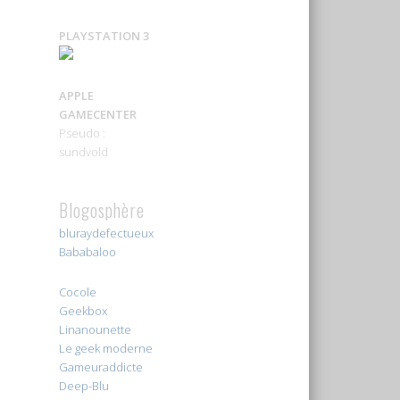
PLAYSTATION 3
APPLE
GAMECENTER
Pseudo :
sundvold
Blogosphère
bluraydefectueux
Bababaloo
Cocole
Geekbox
Linanounette
Le geek moderne
Gameuraddicte
Deep-Blu