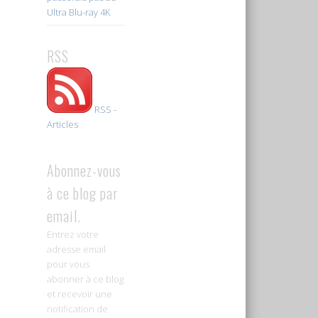
Ultra Blu-ray 4K
RSS
RSS -
Articles
Abonnez-vous
à ce blog par
email.
Entrez votre
adresse email
pour vous
abonner à ce blog
et recevoir une
notification de