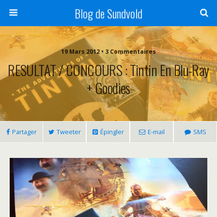
Blog de Sundvold
19 Mars 2012 • 3 Commentaires
RESULTAT / CONCOURS : Tintin En Blu-Ray
+ Goodies
Partager
Tweeter
Épingler
E-mail
SMS