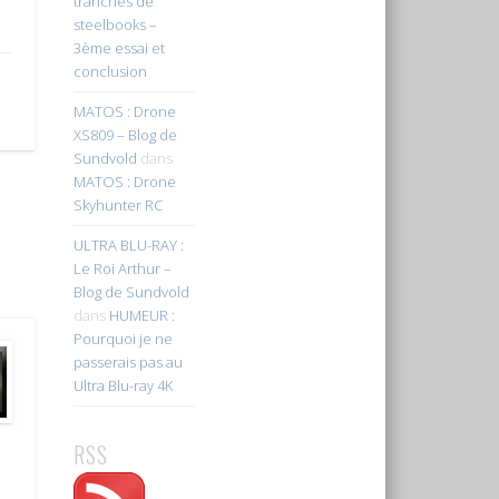
tranches de
steelbooks –
3ème essai et
conclusion
MATOS : Drone
XS809 – Blog de
Sundvold
dans
MATOS : Drone
Skyhunter RC
ULTRA BLU-RAY :
Le Roi Arthur –
Blog de Sundvold
dans
HUMEUR :
Pourquoi je ne
passerais pas au
Ultra Blu-ray 4K
RSS