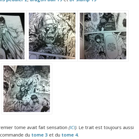
remier tome avait fait sensation
(
ICI
)
. Le trait est toujours aussi
précommande du
tome 3
et du
tome 4
.