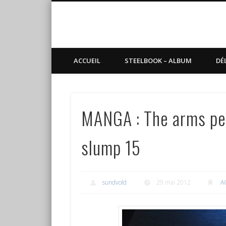
Blog de Sundvold
steelbook, blu-ray, manga
ACCUEIL
STEELBOOK – ALBUM
DÉ
MANGA : The arms ped
slump 15
sundvold
29 mai 2012
A