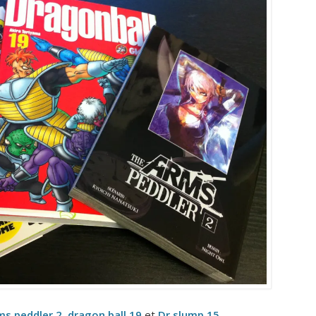
ms peddler 2
,
dragon ball 19
et
Dr slump 15