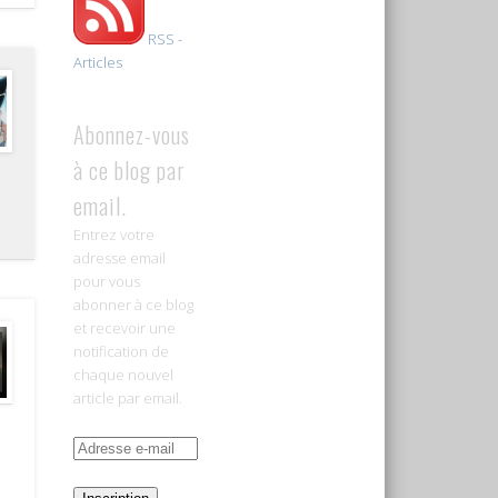
RSS -
Articles
Abonnez-vous
à ce blog par
email.
Entrez votre
adresse email
pour vous
abonner à ce blog
et recevoir une
notification de
chaque nouvel
article par email.
Adresse
e-
mail