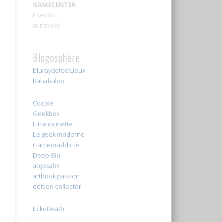
GAMECENTER
Pseudo :
sundvold
Blogosphère
bluraydefectueux
Bababaloo
Cocole
Geekbox
Linanounette
Le geek moderne
Gameuraddicte
Deep-Blu
abyssahx
artbook passion
edition collector
EckoDeath