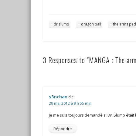
dr slump
dragon ball
the arms ped
3 Responses to "MANGA : The arms
s3nchan
dit :
29 mai 2012 à 9 h 55 min
Je me suis toujours demandé si Dr. Slump était 
Répondre