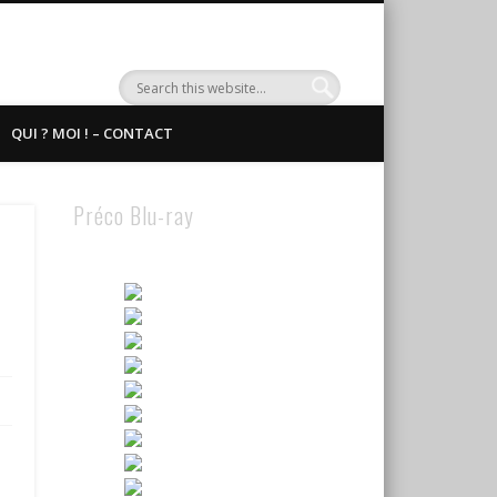
QUI ? MOI ! – CONTACT
Préco Blu-ray