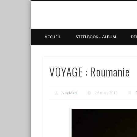
Blog de Sundvold
steelbook, blu-ray, manga
ACCUEIL
STEELBOOK – ALBUM
DÉ
VOYAGE : Roumanie
sundvold
26 mars 2013