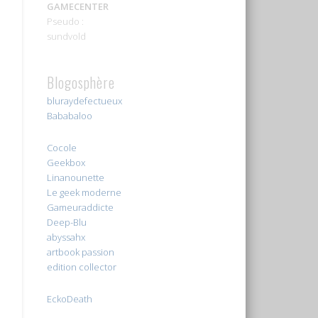
GAMECENTER
Pseudo :
sundvold
Blogosphère
bluraydefectueux
Bababaloo
Cocole
Geekbox
Linanounette
Le geek moderne
Gameuraddicte
Deep-Blu
abyssahx
artbook passion
edition collector
EckoDeath