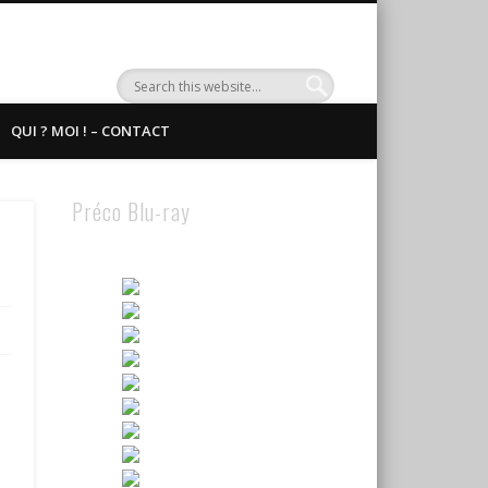
QUI ? MOI ! – CONTACT
Préco Blu-ray