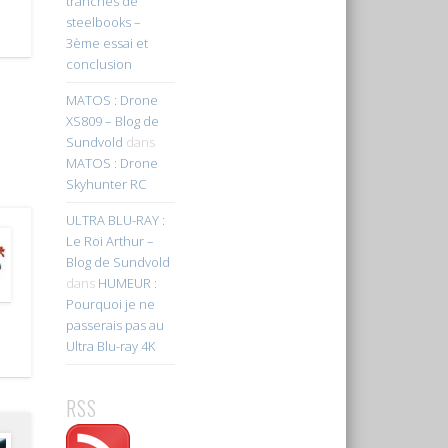
tranches de
steelbooks –
3ème essai et
conclusion
MATOS : Drone
XS809 – Blog de
Sundvold
dans
MATOS : Drone
Skyhunter RC
ULTRA BLU-RAY :
Le Roi Arthur –
Blog de Sundvold
dans
HUMEUR :
Pourquoi je ne
passerais pas au
Ultra Blu-ray 4K
RSS