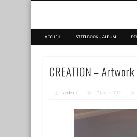
Blog de Sundvold
steelbook, blu-ray, manga
ACCUEIL
STEELBOOK – ALBUM
DÉ
CREATION – Artwork 
sundvold
17 janvier 2012