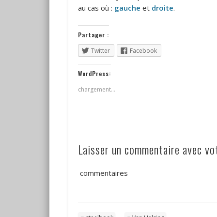
au cas où :
gauche
et
droite
.
Partager :
Twitter
Facebook
WordPress:
chargement…
Laisser un commentaire avec v
commentaires