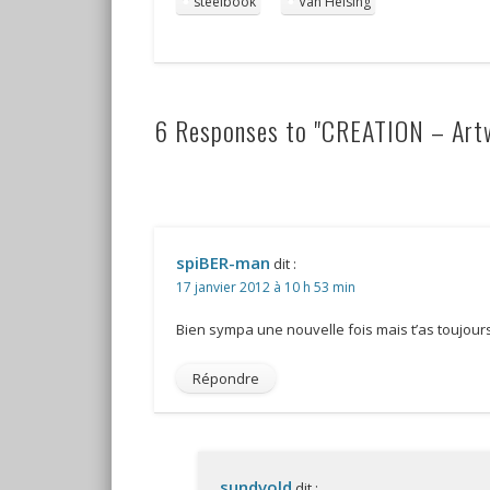
steelbook
Van Helsing
6 Responses to "CREATION – Artw
spiBER-man
dit :
17 janvier 2012 à 10 h 53 min
Bien sympa une nouvelle fois mais t’as toujour
Répondre
sundvold
dit :