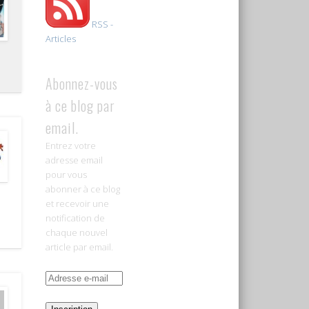
RSS -
Articles
Abonnez-vous
à ce blog par
email.
Entrez votre
adresse email
pour vous
abonner à ce blog
et recevoir une
notification de
chaque nouvel
article par email.
Adresse
e-
mail