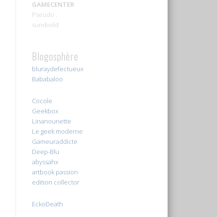
GAMECENTER
Pseudo :
sundvold
Blogosphère
bluraydefectueux
Bababaloo
Cocole
Geekbox
Linanounette
Le geek moderne
Gameuraddicte
Deep-Blu
abyssahx
artbook passion
edition collector
EckoDeath