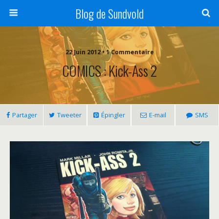
Blog de Sundvold
22 Juin 2012 • 1 Commentaire
COMICS : Kick-Ass 2
Partager
Tweeter
Épingler
E-mail
SMS