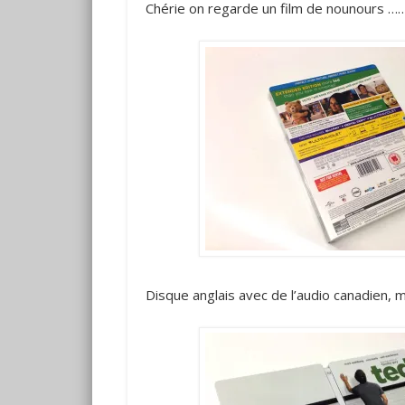
Chérie on regarde un film de nounours ……
Disque anglais avec de l’audio canadien, 