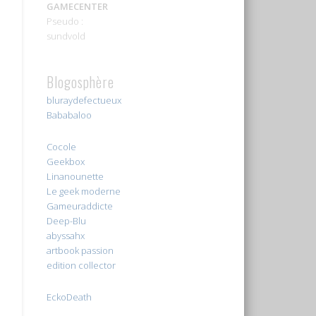
GAMECENTER
Pseudo :
sundvold
Blogosphère
bluraydefectueux
Bababaloo
Cocole
Geekbox
Linanounette
Le geek moderne
Gameuraddicte
Deep-Blu
abyssahx
artbook passion
edition collector
EckoDeath