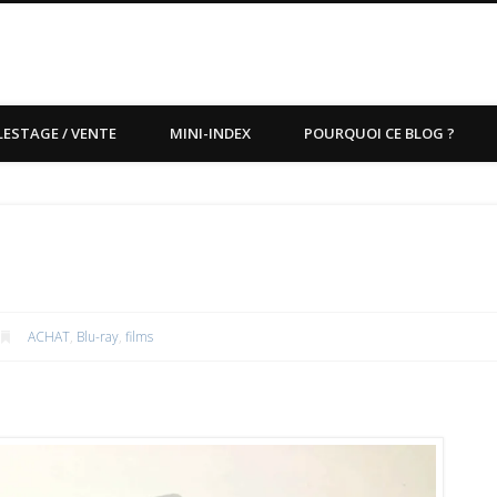
LESTAGE / VENTE
MINI-INDEX
POURQUOI CE BLOG ?
ACHAT
,
Blu-ray
,
films