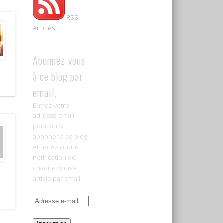
RSS -
Articles
Abonnez-vous
à ce blog par
email.
Entrez votre
adresse email
pour vous
abonner à ce blog
et recevoir une
notification de
chaque nouvel
article par email.
Adresse
e-
mail