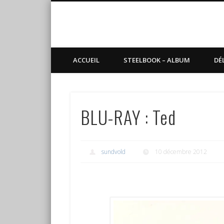
Blog de Sundvold
steelbook, blu-ray, manga
ACCUEIL
STEELBOOK – ALBUM
DÉ
BLU-RAY : Ted
sundvold
10 décembre 2012