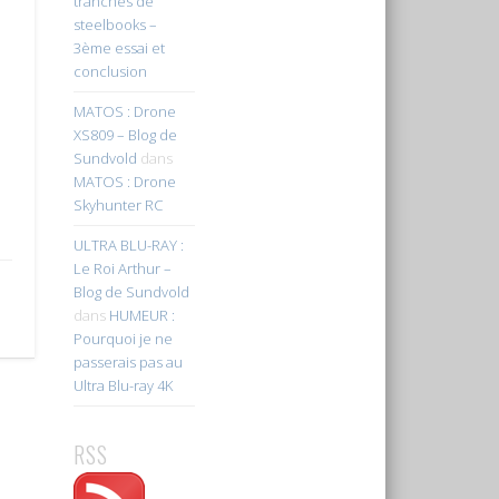
tranches de
steelbooks –
3ème essai et
conclusion
MATOS : Drone
XS809 – Blog de
Sundvold
dans
MATOS : Drone
Skyhunter RC
ULTRA BLU-RAY :
Le Roi Arthur –
Blog de Sundvold
dans
HUMEUR :
Pourquoi je ne
passerais pas au
Ultra Blu-ray 4K
RSS