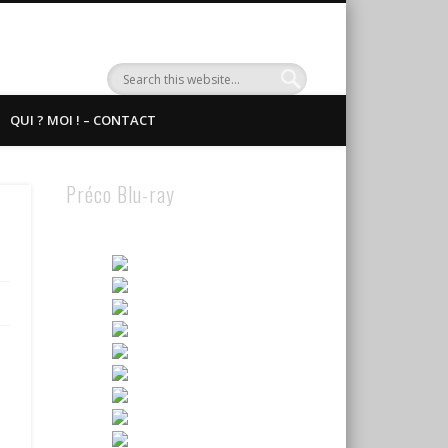
QUI ? MOI ! – CONTACT
Préco Blu-ray