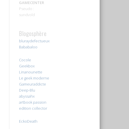
GAMECENTER
Pseudo :
sundvold
Blogosphère
bluraydefectueux
Bababaloo
Cocole
Geekbox
Linanounette
Le geek moderne
Gameuraddicte
Deep-Blu
abyssahx
artbook passion
edition collector
EckoDeath