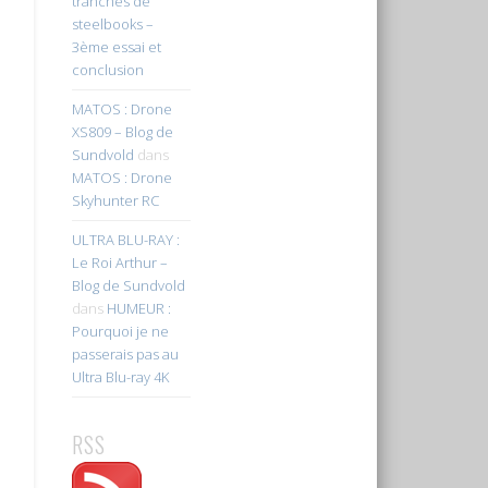
tranches de
steelbooks –
3ème essai et
conclusion
MATOS : Drone
XS809 – Blog de
Sundvold
dans
MATOS : Drone
Skyhunter RC
ULTRA BLU-RAY :
Le Roi Arthur –
Blog de Sundvold
dans
HUMEUR :
Pourquoi je ne
passerais pas au
Ultra Blu-ray 4K
RSS