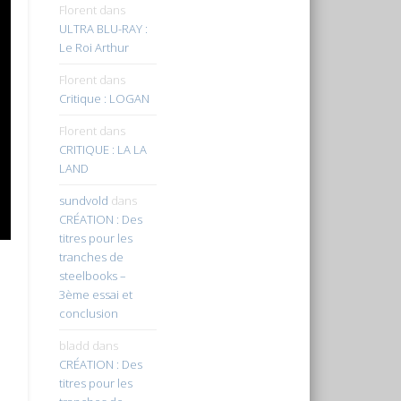
Florent
dans
ULTRA BLU-RAY :
Le Roi Arthur
Florent
dans
Critique : LOGAN
Florent
dans
CRITIQUE : LA LA
LAND
sundvold
dans
CRÉATION : Des
titres pour les
tranches de
steelbooks –
3ème essai et
conclusion
bladd
dans
CRÉATION : Des
titres pour les