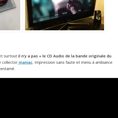
 et surtout
il n’y a pas « le CD Audio de la bande originale du
 collector
maniac
. Impression sans faute et menu à ambiance
 entamé.