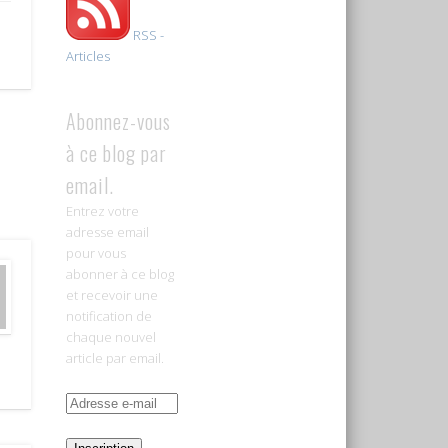
RSS -
Articles
Abonnez-vous
à ce blog par
email.
Entrez votre
adresse email
pour vous
abonner à ce blog
et recevoir une
notification de
chaque nouvel
article par email.
Adresse
e-
mail