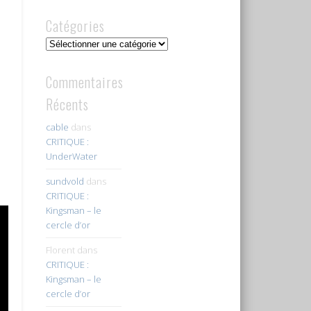
Catégories
Catégories
Commentaires
Récents
cable
dans
CRITIQUE :
UnderWater
sundvold
dans
CRITIQUE :
Kingsman – le
cercle d’or
Florent
dans
CRITIQUE :
Kingsman – le
cercle d’or