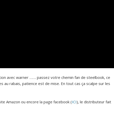
ration avec warner ……. passez votre chemin fan de steelbook, ce
s au rabais, patience est de mise. En tout cas ça scalpe sur les
 site Amazon ou encore la page facebook (
ICI
), le distributeur fait