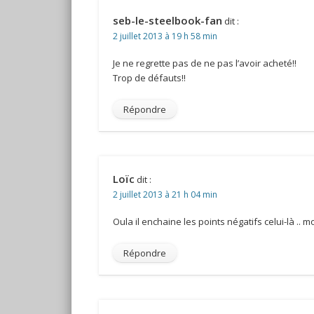
seb-le-steelbook-fan
dit :
2 juillet 2013 à 19 h 58 min
Je ne regrette pas de ne pas l’avoir acheté!!
Trop de défauts!!
Répondre
Loïc
dit :
2 juillet 2013 à 21 h 04 min
Oula il enchaine les points négatifs celui-là .. 
Répondre