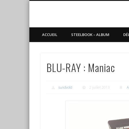
Blog de Sundvold
steelbook, blu-ray, manga
ACCUEIL
STEELBOOK – ALBUM
DÉ
BLU-RAY : Maniac
sundvold
2 juillet 2013
A