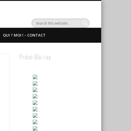
QUI ? MOI ! – CONTACT
Préco Blu-ray