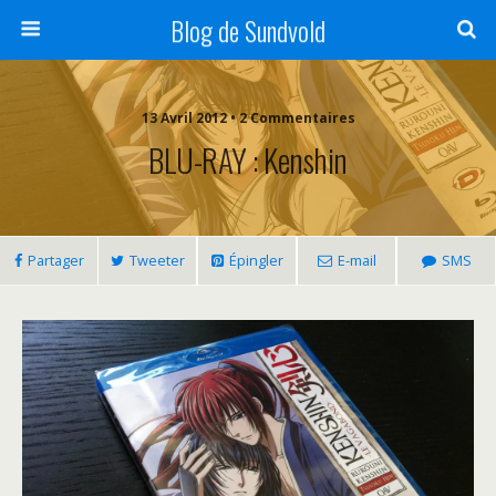
Blog de Sundvold
13 Avril 2012 • 2 Commentaires
BLU-RAY : Kenshin
Partager
Tweeter
Épingler
E-mail
SMS