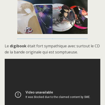
Le
digibook
était fort sympathique avec surtout le CD
de la bande originale qui est somptueuse.