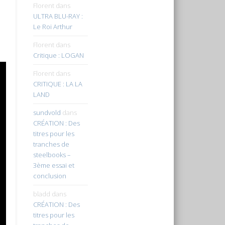
Florent
dans
ULTRA BLU-RAY :
Le Roi Arthur
Florent
dans
Critique : LOGAN
Florent
dans
CRITIQUE : LA LA
LAND
sundvold
dans
CRÉATION : Des
titres pour les
tranches de
steelbooks –
3ème essai et
conclusion
bladd
dans
CRÉATION : Des
titres pour les