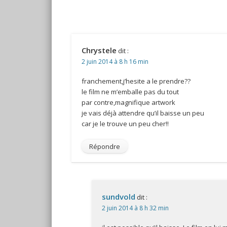
Chrystele
dit :
2 juin 2014 à 8 h 16 min
franchement,j’hesite a le prendre??
le film ne m’emballe pas du tout
par contre,magnifique artwork
je vais déjà attendre qu’il baisse un peu
car je le trouve un peu cher!!
Répondre
sundvold
dit :
2 juin 2014 à 8 h 32 min