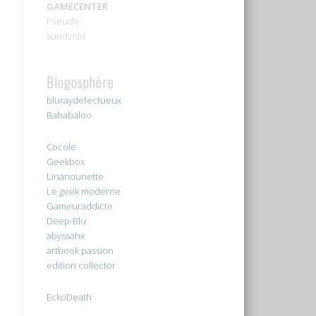
GAMECENTER
Pseudo :
sundvold
Blogosphère
bluraydefectueux
Bababaloo
Cocole
Geekbox
Linanounette
Le geek moderne
Gameuraddicte
Deep-Blu
abyssahx
artbook passion
edition collector
EckoDeath