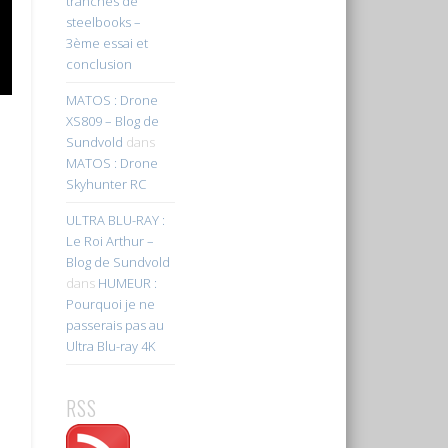
tranches de
steelbooks –
3ème essai et
conclusion
MATOS : Drone
XS809 – Blog de
Sundvold
dans
MATOS : Drone
Skyhunter RC
ULTRA BLU-RAY :
Le Roi Arthur –
Blog de Sundvold
dans
HUMEUR :
Pourquoi je ne
passerais pas au
Ultra Blu-ray 4K
RSS