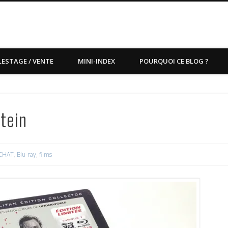
LESTAGE / VENTE
MINI-INDEX
POURQUOI CE BLOG ?
tein
CHAT
,
Blu-ray
,
films