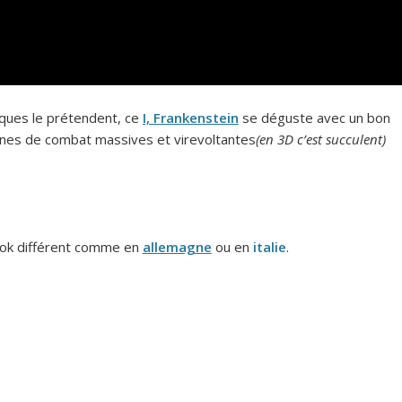
tiques le prétendent, ce
I, Frankenstein
se déguste avec un bon
ènes de combat massives et virevoltantes
(en 3D c’est succulent)
book différent comme en
allemagne
ou en
italie
.