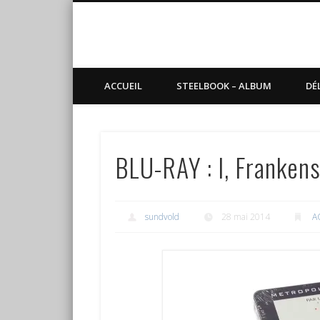
Blog de Sundvold
steelbook, blu-ray, manga
ACCUEIL
STEELBOOK – ALBUM
DÉ
BLU-RAY : I, Frankens
sundvold
28 mai 2014
A