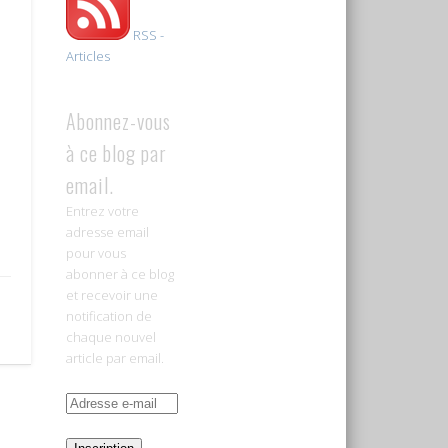
RSS -
Articles
Abonnez-vous
à ce blog par
email.
Entrez votre
adresse email
pour vous
abonner à ce blog
et recevoir une
notification de
chaque nouvel
article par email.
Adresse
e-
mail