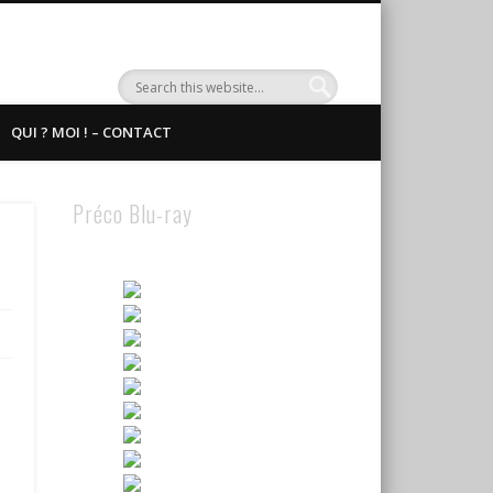
QUI ? MOI ! – CONTACT
Préco Blu-ray