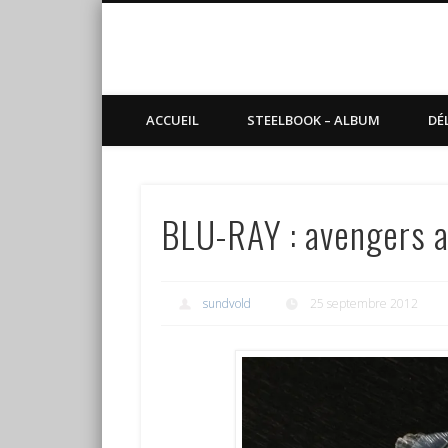
Blog de Sundvold
steelbook, blu-ray, manga
ACCUEIL
STEELBOOK – ALBUM
DÉ
BLU-RAY : avengers 
sundvold
25 septembre 2012