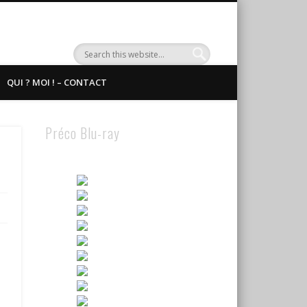
QUI ? MOI ! – CONTACT
Préco Blu-ray