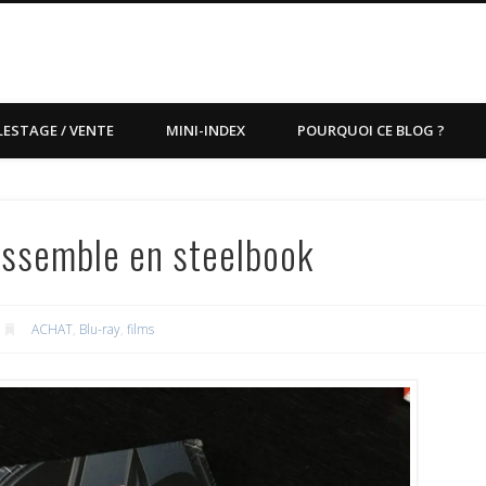
LESTAGE / VENTE
MINI-INDEX
POURQUOI CE BLOG ?
assemble en steelbook
ACHAT
,
Blu-ray
,
films