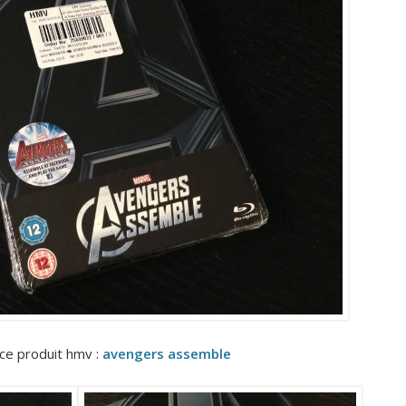
 ce produit hmv :
avengers assemble