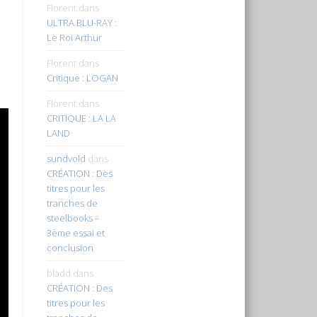
Florent
dans
ULTRA BLU-RAY :
Le Roi Arthur
Florent
dans
Critique : LOGAN
Florent
dans
CRITIQUE : LA LA
LAND
sundvold
dans
CRÉATION : Des
titres pour les
tranches de
steelbooks –
3ème essai et
conclusion
bladd
dans
CRÉATION : Des
titres pour les