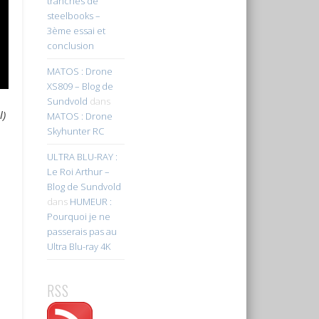
tranches de
steelbooks –
3ème essai et
conclusion
MATOS : Drone
XS809 – Blog de
Sundvold
dans
l)
MATOS : Drone
Skyhunter RC
ULTRA BLU-RAY :
Le Roi Arthur –
Blog de Sundvold
dans
HUMEUR :
Pourquoi je ne
passerais pas au
Ultra Blu-ray 4K
RSS