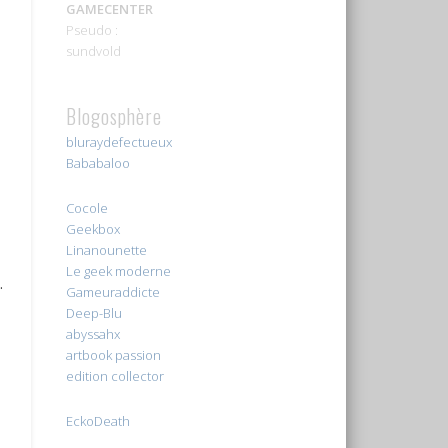
GAMECENTER
Pseudo :
sundvold
Blogosphère
bluraydefectueux
Bababaloo
Cocole
Geekbox
Linanounette
Le geek moderne
.
Gameuraddicte
Deep-Blu
abyssahx
artbook passion
edition collector
EckoDeath