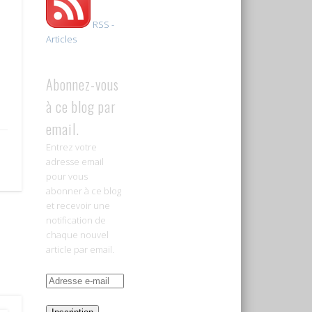
RSS -
Articles
Abonnez-vous
à ce blog par
email.
Entrez votre
adresse email
pour vous
abonner à ce blog
et recevoir une
notification de
chaque nouvel
article par email.
Adresse
e-
mail