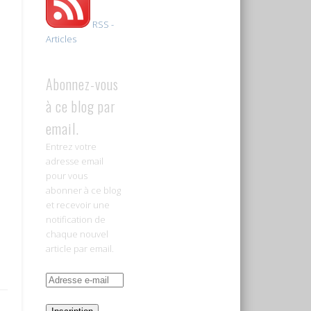
RSS -
Articles
Abonnez-vous
à ce blog par
email.
Entrez votre
adresse email
pour vous
abonner à ce blog
et recevoir une
notification de
chaque nouvel
article par email.
Adresse
e-
mail