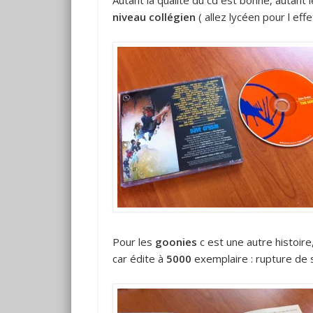
Autant la qualité du cd est bonne, autant 
niveau collégien
( allez lycéen pour l effe
Pour les
goonies
c est une autre histoire
car édite à
5000
exemplaire : rupture de 