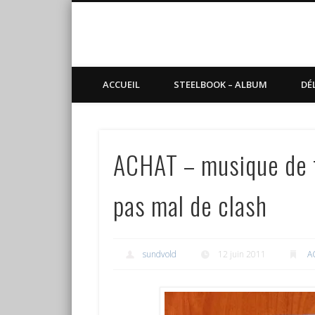
Blog de Sundvold
steelbook, blu-ray, manga
ACCUEIL
STEELBOOK – ALBUM
DÉ
ACHAT – musique de fi
pas mal de clash
sundvold
12 juin 2011
A