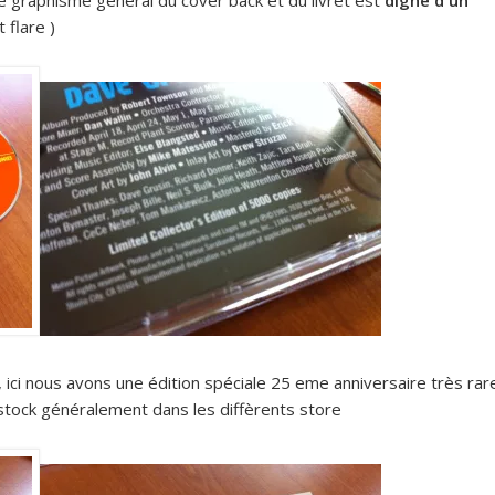
le graphisme général du cover back et du livret est
digne d un
t flare )
, ici nous avons une édition spéciale 25 eme anniversaire très rar
stock généralement dans les diffèrents store