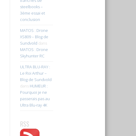
tranches de
steelbooks –
3ème essai et
conclusion
MATOS : Drone
XS809 – Blog de
Sundvold
dans
MATOS : Drone
Skyhunter RC
ULTRA BLU-RAY :
Le Roi Arthur –
Blog de Sundvold
dans
HUMEUR :
Pourquoi je ne
passerais pas au
Ultra Blu-ray 4K
RSS