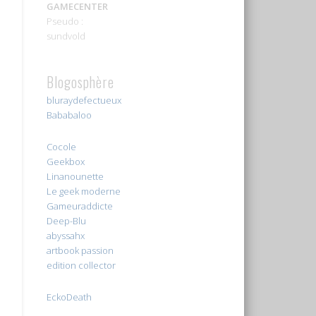
GAMECENTER
Pseudo :
sundvold
Blogosphère
bluraydefectueux
Bababaloo
Cocole
Geekbox
Linanounette
Le geek moderne
Gameuraddicte
Deep-Blu
abyssahx
artbook passion
edition collector
EckoDeath