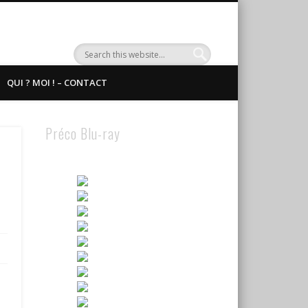
QUI ? MOI ! – CONTACT
Préco Blu-ray