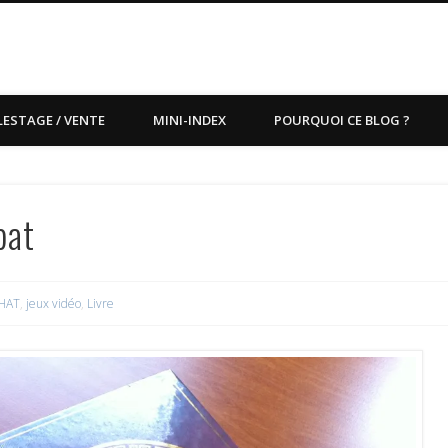
LESTAGE / VENTE
MINI-INDEX
POURQUOI CE BLOG ?
bat
HAT
,
jeux vidéo
,
Livre