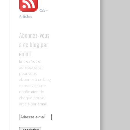
RSS -
Articles
Abonnez-vous
à ce blog par
email.
Entrez votre
adresse email
pour vous
abonner à ce blog
et recevoir une
notification de
chaque nouvel
article par email.
Adresse
e-
mail