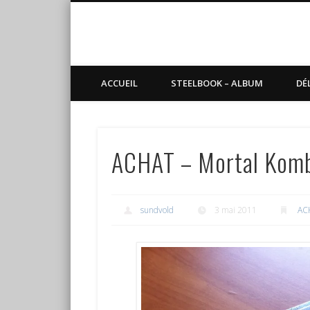
Blog de Sundvold
steelbook, blu-ray, manga
ACCUEIL
STEELBOOK – ALBUM
DÉ
ACHAT – Mortal Kom
sundvold
3 mai 2011
AC