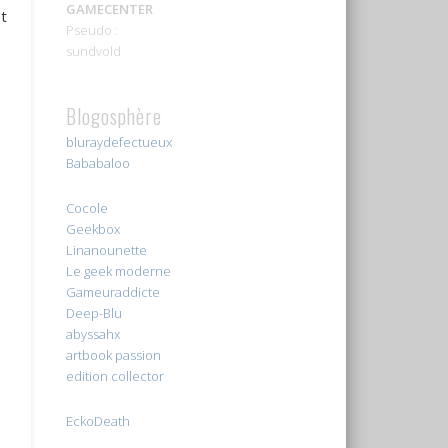
GAMECENTER
t
Pseudo :
sundvold
Blogosphère
bluraydefectueux
Bababaloo
Cocole
Geekbox
Linanounette
Le geek moderne
Gameuraddicte
Deep-Blu
abyssahx
artbook passion
edition collector
EckoDeath