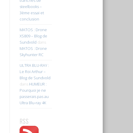
tranches de
steelbooks –
3ème essai et
conclusion
MATOS : Drone
XS809 – Blog de
Sundvold
dans
MATOS : Drone
Skyhunter RC
ULTRA BLU-RAY :
Le Roi Arthur –
Blog de Sundvold
dans
HUMEUR :
Pourquoi je ne
passerais pas au
Ultra Blu-ray 4K
RSS