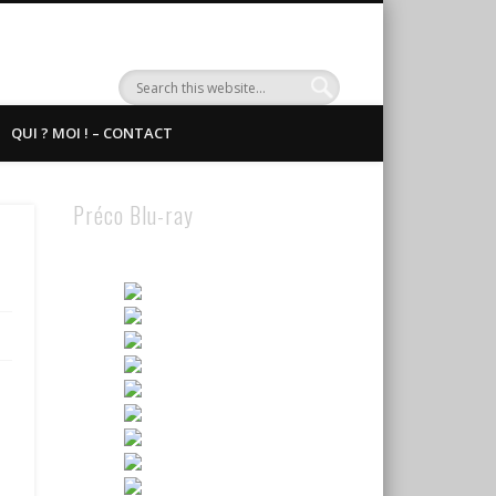
QUI ? MOI ! – CONTACT
Préco Blu-ray