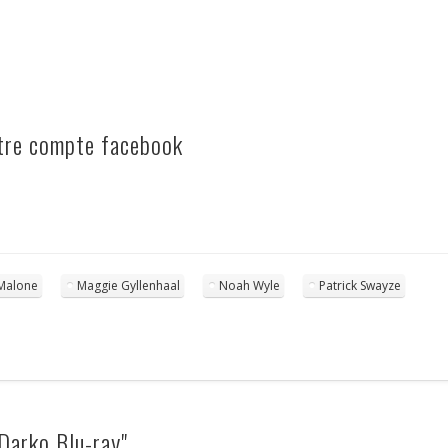
otre compte facebook
 Malone
Maggie Gyllenhaal
Noah Wyle
Patrick Swayze
Darko Blu-ray"