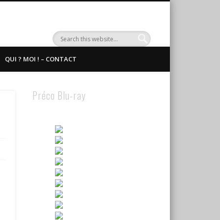
QUI ? MOI ! – CONTACT
Préco Blu-ray