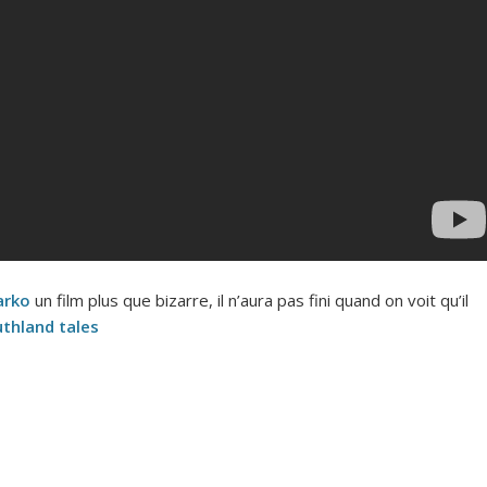
arko
un film plus que bizarre, il n’aura pas fini quand on voit qu’il
thland tales