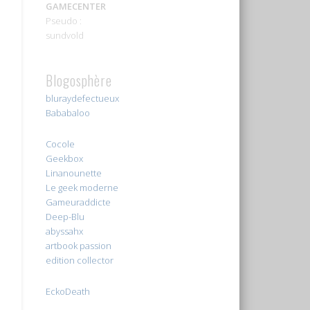
GAMECENTER
Pseudo :
sundvold
Blogosphère
bluraydefectueux
Bababaloo
Cocole
Geekbox
Linanounette
Le geek moderne
Gameuraddicte
Deep-Blu
abyssahx
artbook passion
edition collector
EckoDeath