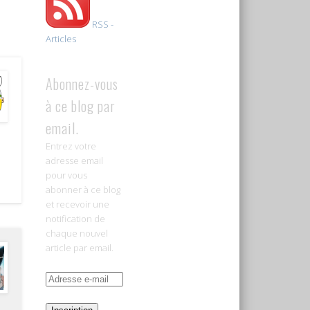
RSS -
Articles
Abonnez-vous
à ce blog par
email.
Entrez votre
adresse email
pour vous
abonner à ce blog
et recevoir une
notification de
chaque nouvel
article par email.
Adresse
e-
mail