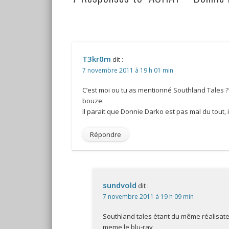
T3kr0m
dit :
7 novembre 2011 à 19 h 01 min
C’est moi ou tu as mentionné Southland Tales ? 
bouze.
Il parait que Donnie Darko est pas mal du tout, i
Répondre
sundvold
dit :
7 novembre 2011 à 19 h 09 min
Southland tales étant du même réalisateur
meme le blu-ray