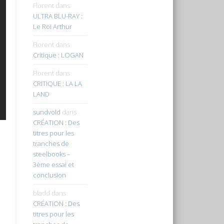
Florent
dans
ULTRA BLU-RAY :
Le Roi Arthur
Florent
dans
Critique : LOGAN
Florent
dans
CRITIQUE : LA LA
LAND
sundvold
dans
CRÉATION : Des
titres pour les
tranches de
steelbooks –
3ème essai et
conclusion
bladd
dans
CRÉATION : Des
titres pour les