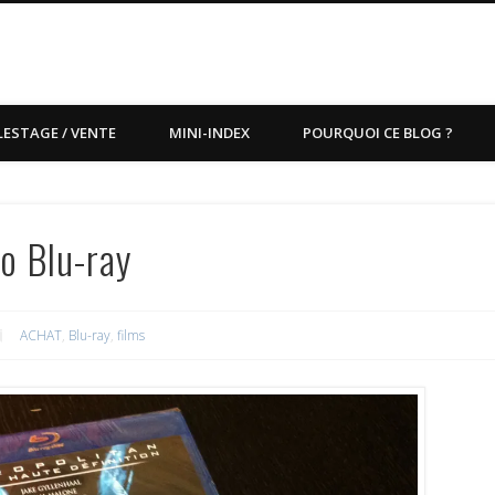
LESTAGE / VENTE
MINI-INDEX
POURQUOI CE BLOG ?
o Blu-ray
ACHAT
,
Blu-ray
,
films