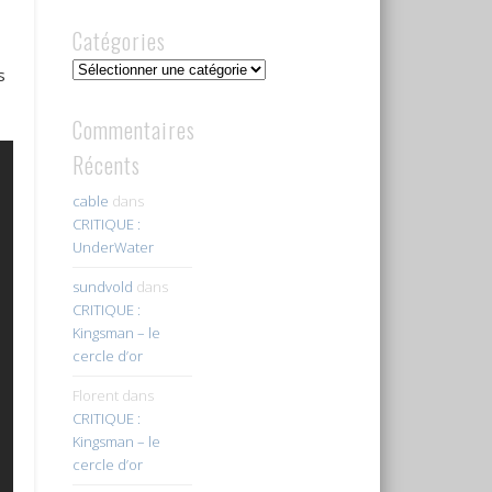
Catégories
Catégories
s
Commentaires
Récents
cable
dans
CRITIQUE :
UnderWater
sundvold
dans
CRITIQUE :
Kingsman – le
cercle d’or
Florent
dans
CRITIQUE :
Kingsman – le
cercle d’or