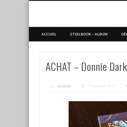
Blog de Sundvold
steelbook, blu-ray, manga
ACCUEIL
STEELBOOK – ALBUM
DÉ
ACHAT – Donnie Dark
sundvold
7 novembre 2011