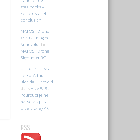
tranches de
steelbooks –
3ème essai et
conclusion
MATOS : Drone
XS809 – Blog de
Sundvold
dans
MATOS : Drone
Skyhunter RC
ULTRA BLU-RAY :
Le Roi Arthur –
Blog de Sundvold
dans
HUMEUR :
Pourquoi je ne
passerais pas au
Ultra Blu-ray 4K
RSS