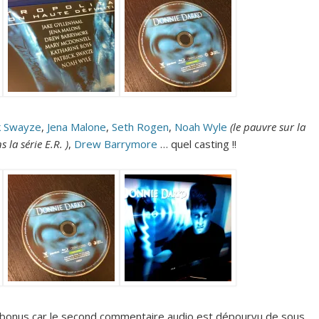
k Swayze
,
Jena Malone
,
Seth Rogen
,
Noah Wyle
(le pauvre sur la
 la série E.R. )
,
Drew Barrymore
… quel casting !!
 bonus car le second commentaire audio est dépourvu de sous