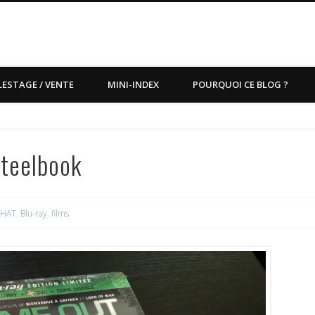
LESTAGE / VENTE
MINI-INDEX
POURQUOI CE BLOG ?
steelbook
HAT
,
Blu-ray
,
films