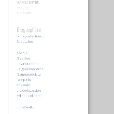
GAMECENTER
Pseudo :
sundvold
Blogosphère
bluraydefectueux
Bababaloo
Cocole
Geekbox
Linanounette
Le geek moderne
Gameuraddicte
Deep-Blu
abyssahx
artbook passion
edition collector
EckoDeath