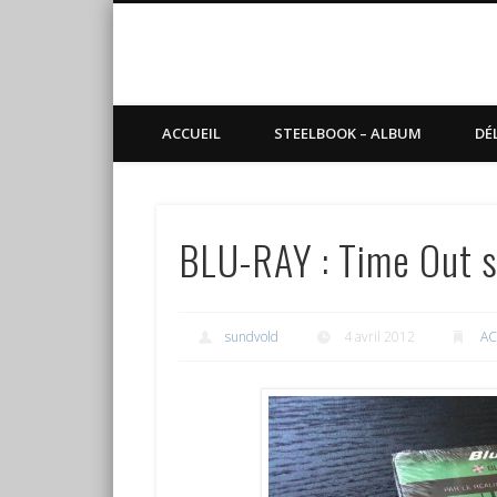
Blog de Sundvold
steelbook, blu-ray, manga
ACCUEIL
STEELBOOK – ALBUM
DÉ
BLU-RAY : Time Out 
sundvold
4 avril 2012
AC