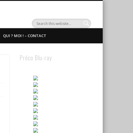
QUI ? MOI ! – CONTACT
Préco Blu-ray