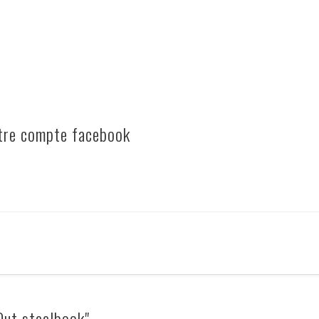
otre compte facebook
Out steelbook"