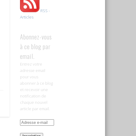
RSS -
Articles
Abonnez-vous
à ce blog par
email.
Entrez votre
adresse email
pour vous
abonner à ce blog
et recevoir une
notification de
chaque nouvel
article par email.
Adresse
e-
mail