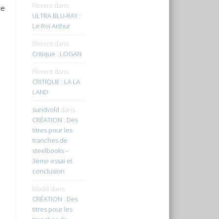
Florent
dans
ce
ULTRA BLU-RAY :
n
Le Roi Arthur
Florent
dans
Critique : LOGAN
Florent
dans
CRITIQUE : LA LA
LAND
sundvold
dans
CRÉATION : Des
titres pour les
tranches de
steelbooks –
3ème essai et
conclusion
bladd
dans
CRÉATION : Des
titres pour les