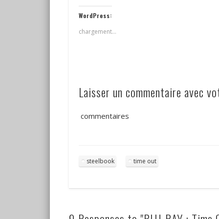
WordPress:
chargement…
Laisser un commentaire avec v
commentaires
steelbook
time out
9 Responses to "BLU-RAY : Time 