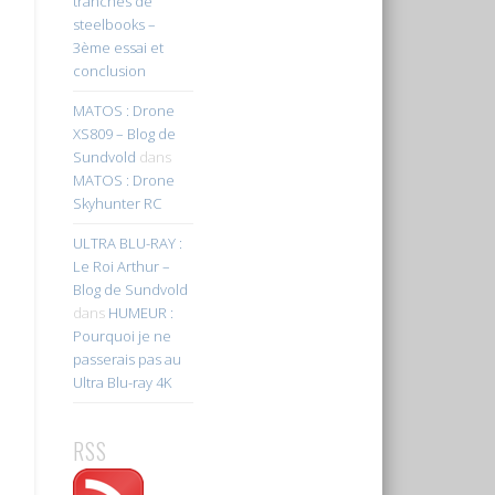
tranches de
steelbooks –
3ème essai et
conclusion
MATOS : Drone
XS809 – Blog de
Sundvold
dans
MATOS : Drone
Skyhunter RC
ULTRA BLU-RAY :
Le Roi Arthur –
Blog de Sundvold
dans
HUMEUR :
Pourquoi je ne
passerais pas au
Ultra Blu-ray 4K
RSS