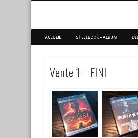
Blog de Sundvold
steelbook, blu-ray, manga
ACCUEIL
STEELBOOK – ALBUM
DÉ
Vente 1 – FINI