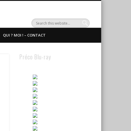
QUI ? MOI ! – CONTACT
Préco Blu-ray