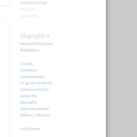
GAMECENTER
Pseudo :
sundvold
Blogosphère
bluraydefectueux
Bababaloo
Cocole
Geekbox
Linanounette
Le geek moderne
Gameuraddicte
Deep-Blu
abyssahx
artbook passion
edition collector
EckoDeath