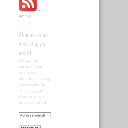
RSS -
Articles
Abonnez-vous
à ce blog par
email.
Entrez votre
adresse email
pour vous
abonner à ce blog
et recevoir une
notification de
chaque nouvel
article par email.
Adresse
e-
mail