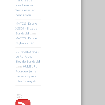
tranches de
steelbooks –
3ème essai et
conclusion
MATOS : Drone
XS809 – Blog de
Sundvold
dans
MATOS : Drone
Skyhunter RC
ULTRA BLU-RAY :
Le Roi Arthur –
Blog de Sundvold
dans
HUMEUR :
Pourquoi je ne
passerais pas au
Ultra Blu-ray 4K
RSS