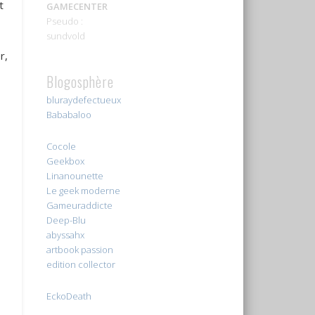
t
GAMECENTER
Pseudo :
sundvold
r,
Blogosphère
bluraydefectueux
Bababaloo
Cocole
Geekbox
Linanounette
Le geek moderne
Gameuraddicte
Deep-Blu
abyssahx
artbook passion
edition collector
EckoDeath