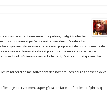
ord car c’est vraiment une série que j’adore, malgré toutes les
e fois au cinéma et je n’en resort jamais déçu. Resident Evil
la fin et qui tient globalement la route en proposant de bons moments de
pas encore en blu-ray et cela est pour moi une énorme carence, ce
fe en steelbook m’intéresse aussi fortement, c’est un format qui me plait
ue je les regarderai en me souvenant des nombreuses heures passées deva
 délestage c’est vraiment super génial de faire profiter les cinéphiles qui