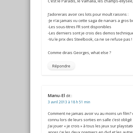
C’est le Paradis, le Valhalla, les champs-ellysee,
J’adorerais avoir ces lots pour moult raisons :
-Je n’ai jamais vu cette saga de nanars a gros 
-Les sous-titres FR sont disponibles
-Les derniers sont je crois des demos techniqu
-Vu le prix des Steelbook, ca ne se refuse pas !
Comme dirais Georges, what else ?
Répondre
Manu-El
dit :
3 avril 2013 à 18 h 51 min
Comment ne jamais avoir vu au moins un film? c
connu lors de leurs sorties en salle c’est obligé
j’ai jouer « je crois » à tous les jeux sur playstat
apres j’ai les deux premiers en dvd et les autres