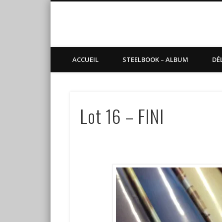
Blog de Sundvold
steelbook, blu-ray, manga
ACCUEIL
STEELBOOK – ALBUM
DÉ
Lot 16 – FINI