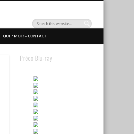
QUI ? MOI ! – CONTACT
Préco Blu-ray