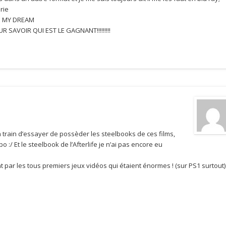
prie
EVE MY DREAM
R SAVOIR QUI EST LE GAGNANT!!!!!!!!!
en train d’essayer de possèder les steelbooks de ces films,
o :/ Et le steelbook de l’Afterlife je n’ai pas encore eu
 par les tous premiers jeux vidéos qui étaient énormes ! (sur PS1 surtout) 