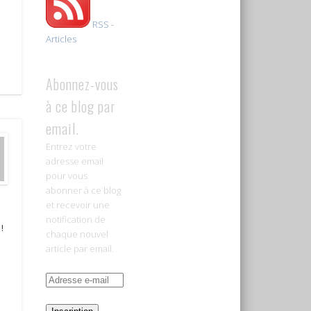
RSS -
Articles
Abonnez-vous
à ce blog par
email.
Entrez votre
adresse email
pour vous
abonner à ce blog
et recevoir une
notification de
!
chaque nouvel
article par email.
Adresse
e-
mail