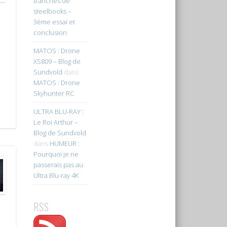
tranches de
steelbooks –
3ème essai et
conclusion
MATOS : Drone
XS809 – Blog de
Sundvold
dans
MATOS : Drone
Skyhunter RC
ULTRA BLU-RAY :
Le Roi Arthur –
Blog de Sundvold
dans
HUMEUR :
Pourquoi je ne
passerais pas au
Ultra Blu-ray 4K
RSS