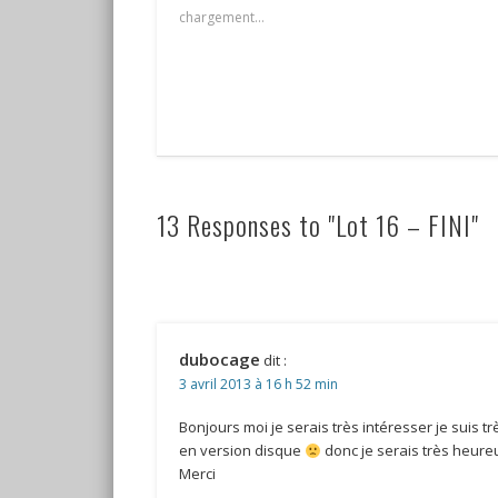
chargement…
13 Responses to "Lot 16 – FINI"
dubocage
dit :
3 avril 2013 à 16 h 52 min
Bonjours moi je serais très intéresser je suis t
en version disque
donc je serais très heureu
Merci