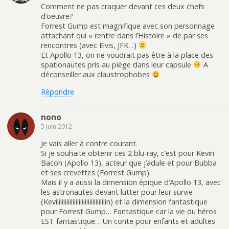
Comment ne pas craquer devant ces deux chefs
d’oeuvre?
Forrest Gump est magnifique avec son personnage
attachant qui « rentre dans l’Histoire » de par ses
rencontres (avec Elvis, JFK…)
Et Apollo 13, on ne voudrait pas être à la place des
spationautes pris au piège dans leur capsule
A
déconseiller aux claustrophobes
Répondre
nono
5 juin 2012
Je vais aller à contre courant.
Si je souhaite obtenir ces 2 blu-ray, c’est pour Kevin
Bacon (Apollo 13), acteur que j’adule et pour Bubba
et ses crevettes (Forrest Gump).
Mais il y a aussi la dimension épique d’Apollo 13, avec
les astronautes devant lutter pour leur survie
(Keviiiiiiiiiiiiiiiiiiiiiiiiiiiiiiiiin) et la dimension fantastique
pour Forrest Gump… Fantastique car la vie du héros
EST fantastique… Un conte pour enfants et adultes