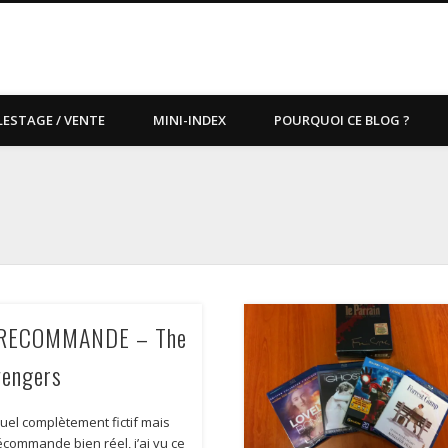
LESTAGE / VENTE
MINI-INDEX
POURQUOI CE BLOG ?
RECOMMANDE – The
vengers
suel complètement fictif mais
écommande bien réel, j’ai vu ce