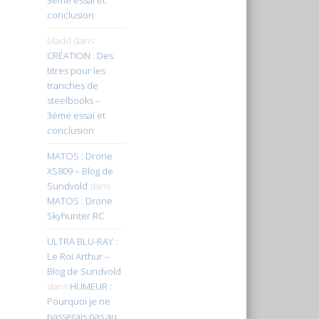
conclusion
bladd
dans
CRÉATION : Des
titres pour les
tranches de
steelbooks –
3ème essai et
conclusion
MATOS : Drone
XS809 – Blog de
Sundvold
dans
MATOS : Drone
Skyhunter RC
ULTRA BLU-RAY :
Le Roi Arthur –
Blog de Sundvold
dans
HUMEUR :
Pourquoi je ne
passerais pas au