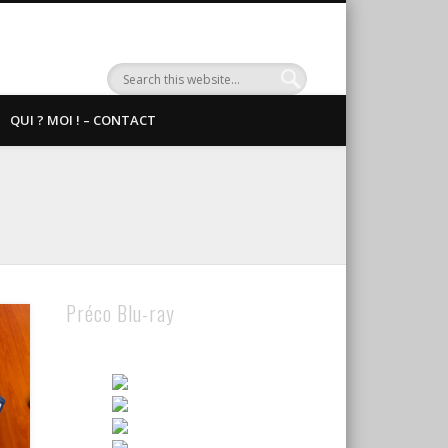
QUI ? MOI ! – CONTACT
Préco Blu-ray