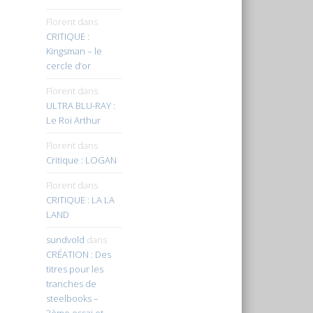
Florent
dans
CRITIQUE :
Kingsman – le
cercle d’or
Florent
dans
ULTRA BLU-RAY :
Le Roi Arthur
Florent
dans
Critique : LOGAN
Florent
dans
CRITIQUE : LA LA
LAND
sundvold
dans
CRÉATION : Des
titres pour les
tranches de
steelbooks –
3ème essai et