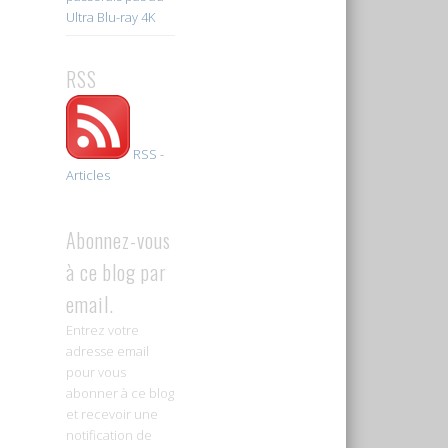
Ultra Blu-ray 4K
RSS
RSS -
Articles
Abonnez-vous
à ce blog par
email.
Entrez votre
adresse email
pour vous
abonner à ce blog
et recevoir une
notification de