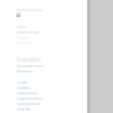
PLAYSTATION 3
APPLE
GAMECENTER
Pseudo :
sundvold
Blogosphère
bluraydefectueux
Bababaloo
Cocole
Geekbox
Linanounette
Le geek moderne
Gameuraddicte
Deep-Blu