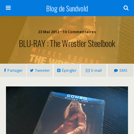
Blog de Sundvold
23 Mai 2012 • 10 Commentaires
BLU-RAY : The Wrestler Steelbook
Partager
Tweeter
Épingler
E-mail
SMS