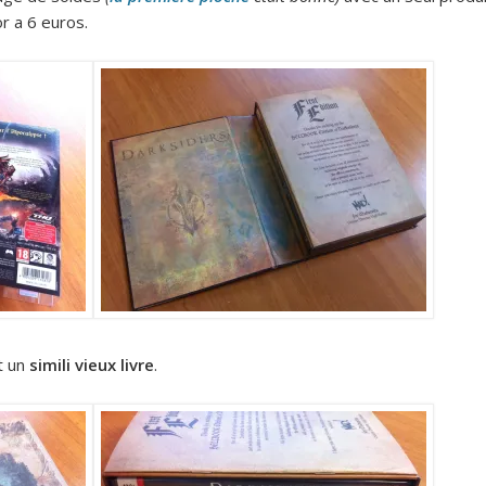
r a 6 euros.
t un
simili vieux livre
.