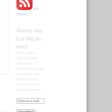
RSS -
Articles
Abonnez-vous
à ce blog par
email.
Entrez votre
adresse email
pour vous
abonner à ce blog
et recevoir une
notification de
chaque nouvel
article par email.
Adresse
e-
mail