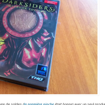
age de soldes
(
la première pioche
était bonne)
avec un seul produi