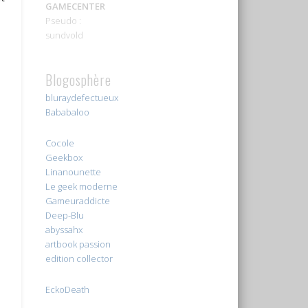
GAMECENTER
Pseudo :
sundvold
Blogosphère
bluraydefectueux
Bababaloo
Cocole
Geekbox
Linanounette
Le geek moderne
Gameuraddicte
Deep-Blu
abyssahx
artbook passion
edition collector
EckoDeath