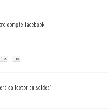
otre compte facebook
fnac
pc
rs collector en soldes"