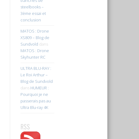
tranches de
steelbooks –
3ème essai et
conclusion
MATOS : Drone
XS809 – Blog de
Sundvold
dans
MATOS : Drone
Skyhunter RC
ULTRA BLU-RAY :
Le Roi Arthur –
Blog de Sundvold
dans
HUMEUR :
Pourquoi je ne
passerais pas au
Ultra Blu-ray 4K
RSS