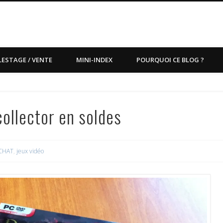
LESTAGE / VENTE
MINI-INDEX
POURQUOI CE BLOG ?
ollector en soldes
CHAT
,
jeux vidéo