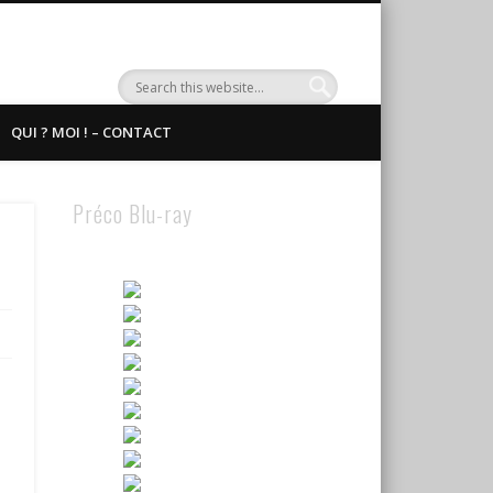
QUI ? MOI ! – CONTACT
Préco Blu-ray