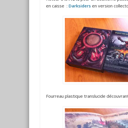
en caisse :
Darksiders
en version collecto
Fourreau plastique translucide découvran