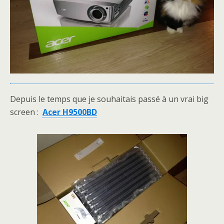
Depuis le temps que je souhaitais passé à un vrai big
screen :
Acer H9500BD