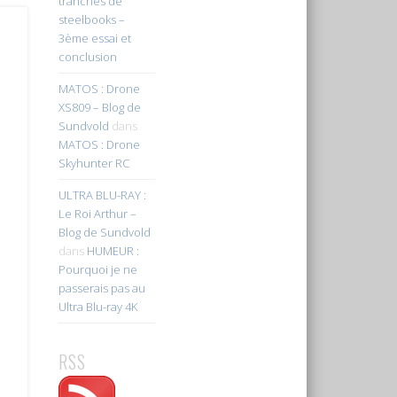
tranches de
steelbooks –
3ème essai et
conclusion
MATOS : Drone
XS809 – Blog de
Sundvold
dans
MATOS : Drone
Skyhunter RC
ULTRA BLU-RAY :
Le Roi Arthur –
Blog de Sundvold
dans
HUMEUR :
Pourquoi je ne
passerais pas au
Ultra Blu-ray 4K
RSS