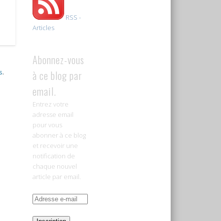
RSS -
Articles
Abonnez-vous
s
.
à ce blog par
email.
Entrez votre
adresse email
pour vous
abonner à ce blog
et recevoir une
notification de
chaque nouvel
article par email.
Adresse
e-
mail