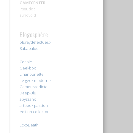
GAMECENTER
Pseudo :
sundvold
Blogosphère
bluraydefectueux
Bababaloo
Cocole
Geekbox
Linanounette
Le geek moderne
Gameuraddicte
Deep-Blu
abyssahx
artbook passion
edition collector
EckoDeath