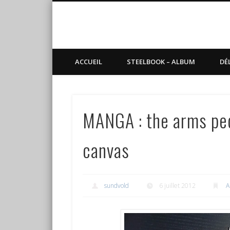
Blog de Sundvold
steelbook, blu-ray, manga
ACCUEIL
STEELBOOK – ALBUM
DÉ
MANGA : the arms pedd
canvas
sundvold
6 juillet 2012
A