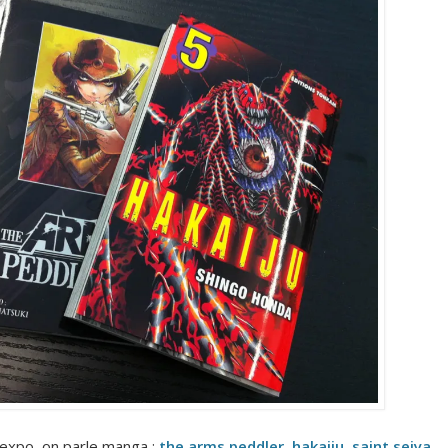
 expo, on parle manga :
the arms peddler
,
hakaiju
,
saint seiya