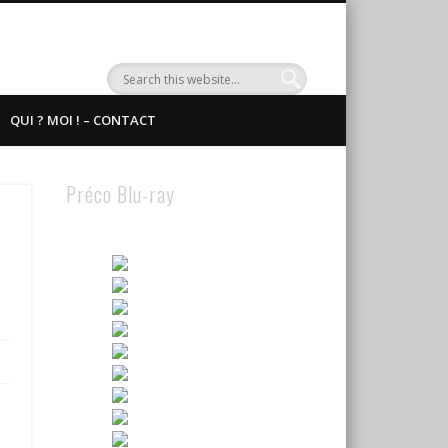
QUI ? MOI ! – CONTACT
Préco Blu-ray