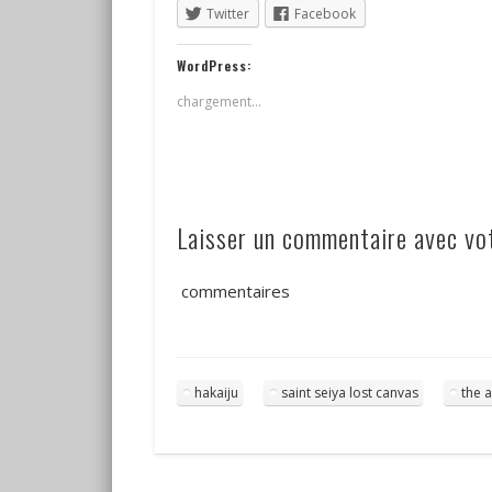
Twitter
Facebook
WordPress:
chargement…
Laisser un commentaire avec v
commentaires
hakaiju
saint seiya lost canvas
the 