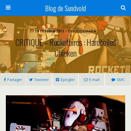
Blog de Sundvold
19 Octobre 2011 • 1 Commentaire
CRITIQUE – Rocketbirds : Hardboiled
Chicken
Partager
Tweeter
Épingler
E-mail
SMS