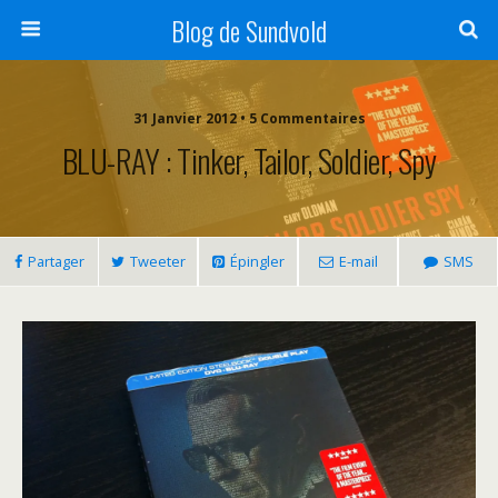
Blog de Sundvold
31 Janvier 2012 • 5 Commentaires
BLU-RAY : Tinker, Tailor, Soldier, Spy
Partager
Tweeter
Épingler
E-mail
SMS