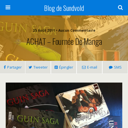
Blog de Sundvold
25 Août 2011 • Aucun Commentaire
ACHAT – Fournée De Manga
Partager
Tweeter
Épingler
E-mail
SMS