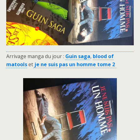
Arrivage manga du jour :
Guin saga
,
blood of
matools
et
je ne suis pas un homme tome 2