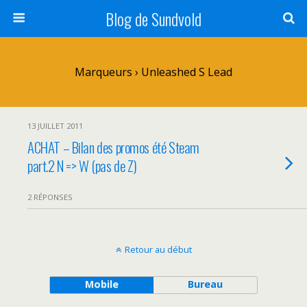
Blog de Sundvold
Marqueurs › Unleashed S Lead
13 JUILLET 2011
ACHAT – Bilan des promos été Steam
part.2 N => W (pas de Z)
2 RÉPONSES
Retour au début
Mobile
Bureau