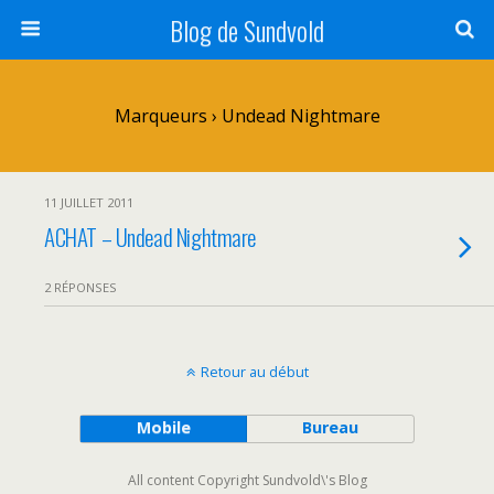
Blog de Sundvold
Marqueurs › Undead Nightmare
11 JUILLET 2011
ACHAT – Undead Nightmare
2 RÉPONSES
Retour au début
Mobile
Bureau
All content Copyright Sundvold\'s Blog