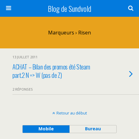
Blog de Sundvold
Marqueurs › Risen
13 JUILLET 2011
ACHAT – Bilan des promos été Steam
part.2 N => W (pas de Z)
2 RÉPONSES
Retour au début
Mobile
Bureau