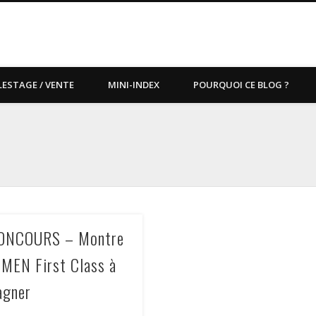
LESTAGE / VENTE
MINI-INDEX
POURQUOI CE BLOG ?
ONCOURS – Montre
-MEN First Class à
agner