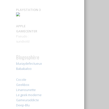
PLAYSTATION 3
APPLE
GAMECENTER
Pseudo :
sundvold
Blogosphère
bluraydefectueux
Bababaloo
Cocole
Geekbox
Linanounette
Le geek moderne
Gameuraddicte
Deep-Blu