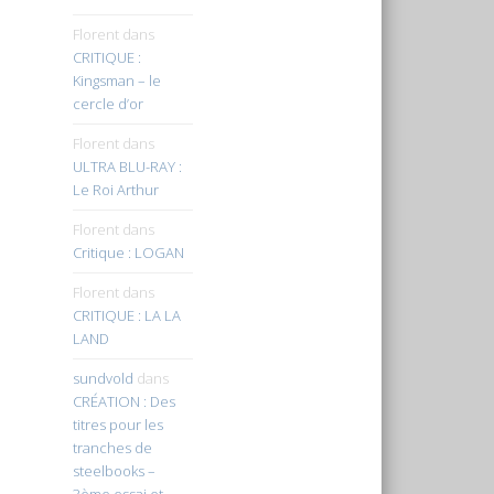
Florent
dans
CRITIQUE :
Kingsman – le
cercle d’or
Florent
dans
ULTRA BLU-RAY :
Le Roi Arthur
Florent
dans
Critique : LOGAN
Florent
dans
CRITIQUE : LA LA
LAND
sundvold
dans
CRÉATION : Des
titres pour les
tranches de
steelbooks –
3ème essai et