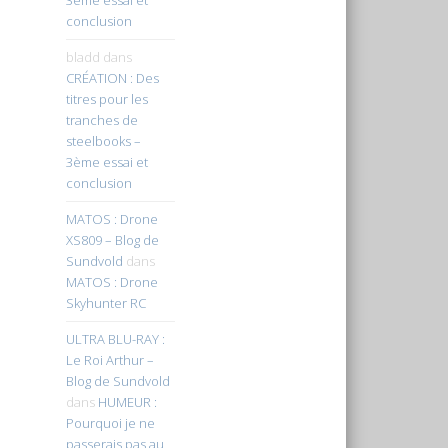
conclusion
bladd
dans
CRÉATION : Des
titres pour les
tranches de
steelbooks –
3ème essai et
conclusion
MATOS : Drone
XS809 – Blog de
Sundvold
dans
MATOS : Drone
Skyhunter RC
ULTRA BLU-RAY :
Le Roi Arthur –
Blog de Sundvold
dans
HUMEUR :
Pourquoi je ne
passerais pas au