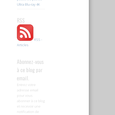
Ultra Blu-ray 4K
RSS
RSS -
Articles
Abonnez-vous
à ce blog par
email.
Entrez votre
adresse email
pour vous
abonner à ce blog
et recevoir une
notification de