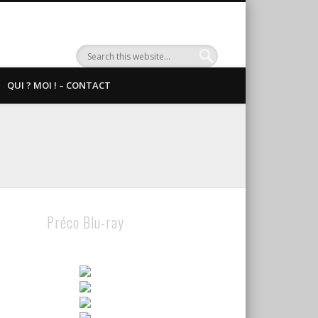
QUI ? MOI ! – CONTACT
Préco Blu-ray