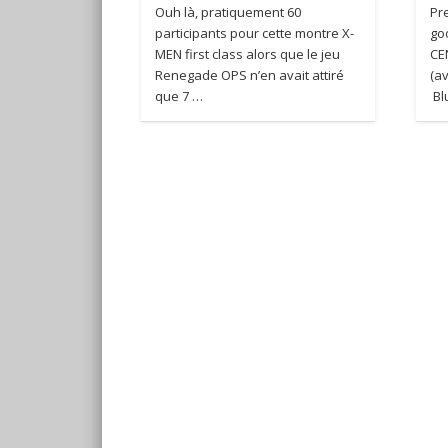
Ouh là, pratiquement 60
Pr
participants pour cette montre X-
go
MEN first class alors que le jeu
CE
Renegade OPS n’en avait attiré
(a
que 7 …
Blu