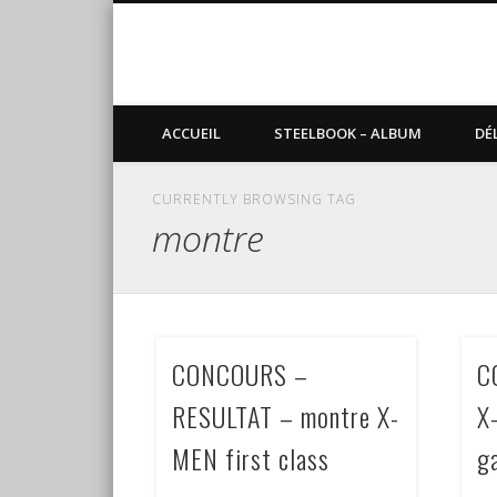
Blog de Sundvold
steelbook, blu-ray, manga
ACCUEIL
STEELBOOK – ALBUM
DÉ
CURRENTLY BROWSING TAG
montre
CONCOURS –
C
RESULTAT – montre X-
X
MEN first class
g