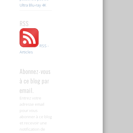
Ultra Blu-ray 4K
RSS
RSS -
Articles
Abonnez-vous
à ce blog par
email.
Entrez votre
adresse email
pour vous
abonner à ce blog
et recevoir une
notification de