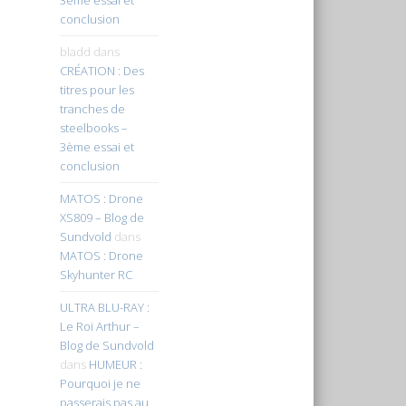
conclusion
bladd
dans
CRÉATION : Des
titres pour les
tranches de
steelbooks –
3ème essai et
conclusion
MATOS : Drone
XS809 – Blog de
Sundvold
dans
MATOS : Drone
Skyhunter RC
ULTRA BLU-RAY :
Le Roi Arthur –
Blog de Sundvold
dans
HUMEUR :
Pourquoi je ne
passerais pas au