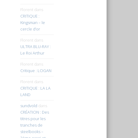
Florent
dans
CRITIQUE :
Kingsman – le
cercle d’or
Florent
dans
ULTRA BLU-RAY :
Le Roi Arthur
Florent
dans
Critique : LOGAN
Florent
dans
CRITIQUE : LA LA
LAND
sundvold
dans
CRÉATION : Des
titres pour les
tranches de
steelbooks –
3ème essai et