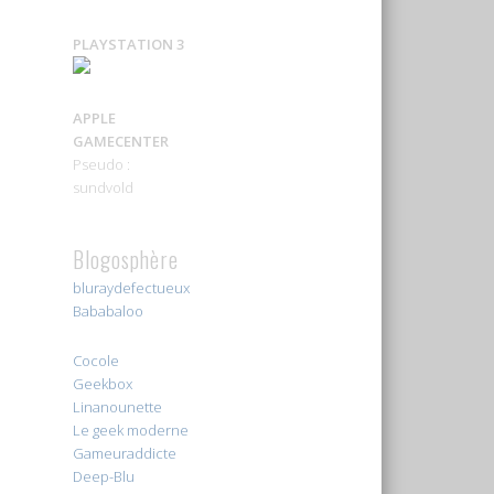
PLAYSTATION 3
APPLE
GAMECENTER
Pseudo :
sundvold
Blogosphère
bluraydefectueux
Bababaloo
Cocole
Geekbox
Linanounette
Le geek moderne
Gameuraddicte
Deep-Blu