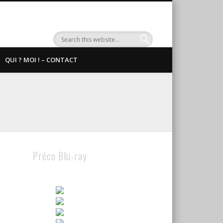
QUI ? MOI ! – CONTACT
Préco Blu-ray