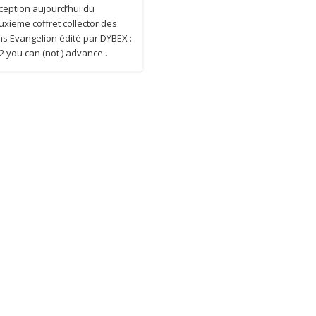
ception aujourd’hui du
uxieme coffret collector des
lms Evangelion édité par DYBEX :
2 you can (not ) advance .