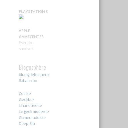
PLAYSTATION 3
APPLE
GAMECENTER
Pseudo :
sundvold
Blogosphère
bluraydefectueux
Bababaloo
Cocole
Geekbox
Linanounette
Le geek moderne
Gameuraddicte
Deep-Blu