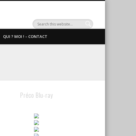
QUI ? MOI ! – CONTACT
Préco Blu-ray