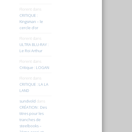
Florent
dans
CRITIQUE :
Kingsman – le
cercle d’or
Florent
dans
ULTRA BLU-RAY :
Le Roi Arthur
Florent
dans
Critique : LOGAN
Florent
dans
CRITIQUE : LA LA
LAND
sundvold
dans
CRÉATION : Des
titres pour les
tranches de
steelbooks –
3ème essai et