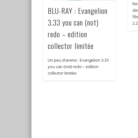
Re
BLU-RAY : Evangelion
de
fi
3.33 you can (not)
2.2
redo – edition
collector limitée
Un peu d’anime : Evangelion 3.33
you can (not) redo – edition
collector limitée