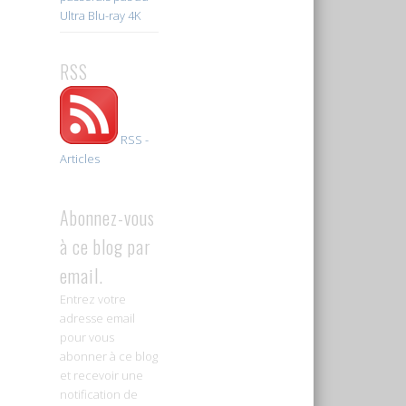
Ultra Blu-ray 4K
RSS
RSS -
Articles
Abonnez-vous
à ce blog par
email.
Entrez votre
adresse email
pour vous
abonner à ce blog
et recevoir une
notification de