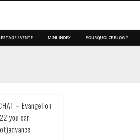
LESTAGE / VENTE
MINI-INDEX
POURQUOI CE BLOG ?
CHAT – Evangelion
.22 you can
not)advance