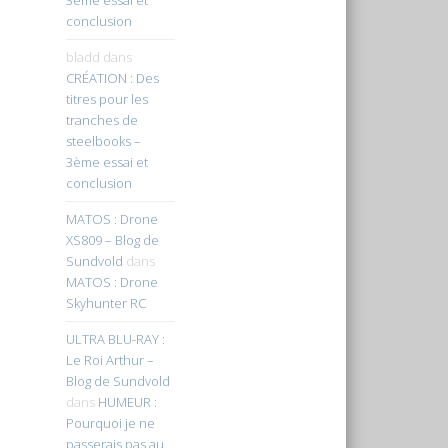
conclusion
bladd
dans
CRÉATION : Des
titres pour les
tranches de
steelbooks –
3ème essai et
conclusion
MATOS : Drone
XS809 – Blog de
Sundvold
dans
MATOS : Drone
Skyhunter RC
ULTRA BLU-RAY :
Le Roi Arthur –
Blog de Sundvold
dans
HUMEUR :
Pourquoi je ne
passerais pas au