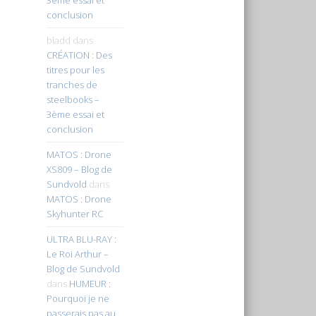
conclusion
bladd
dans
CRÉATION : Des
titres pour les
tranches de
steelbooks –
3ème essai et
conclusion
MATOS : Drone
XS809 – Blog de
Sundvold
dans
MATOS : Drone
Skyhunter RC
ULTRA BLU-RAY :
Le Roi Arthur –
Blog de Sundvold
dans
HUMEUR :
Pourquoi je ne
passerais pas au