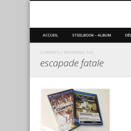
Blog de Sundvold
steelbook, blu-ray, manga
ACCUEIL
STEELBOOK – ALBUM
DÉ
CURRENTLY BROWSING TAG
escapade fatale