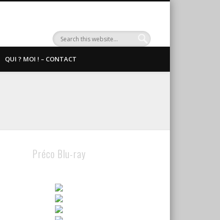
QUI ? MOI ! – CONTACT
Préco Blu-ray