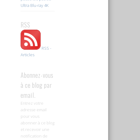
Ultra Blu-ray 4K
RSS
RSS -
Articles
Abonnez-vous
à ce blog par
email.
Entrez votre
adresse email
pour vous
abonner à ce blog
et recevoir une
notification de