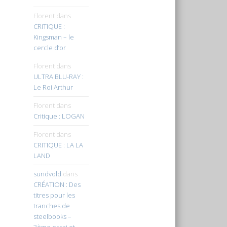
Florent
dans
CRITIQUE :
Kingsman – le
cercle d’or
Florent
dans
ULTRA BLU-RAY :
Le Roi Arthur
Florent
dans
Critique : LOGAN
Florent
dans
CRITIQUE : LA LA
LAND
sundvold
dans
CRÉATION : Des
titres pour les
tranches de
steelbooks –
3ème essai et