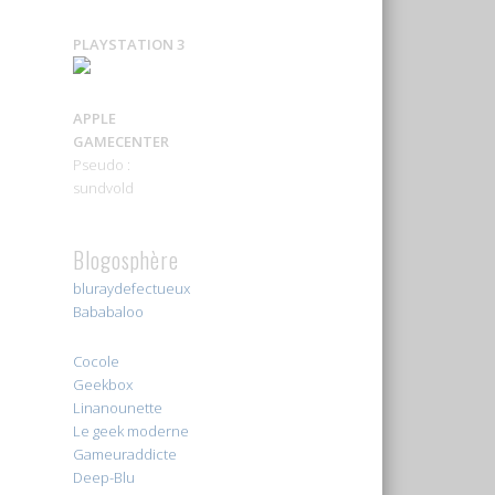
PLAYSTATION 3
APPLE
GAMECENTER
Pseudo :
sundvold
Blogosphère
bluraydefectueux
Bababaloo
Cocole
Geekbox
Linanounette
Le geek moderne
Gameuraddicte
Deep-Blu